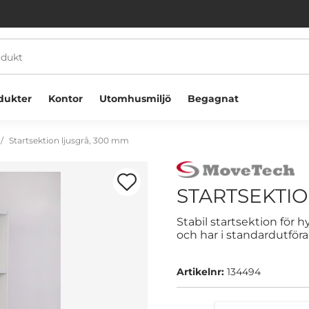
dukter
Kontor
Utomhusmiljö
Begagnat
Startsektion ljusgrå, 300 mm
STARTSEKTIO
Stabil startsektion för 
och har i standardutföra
Välkommen! Välj hur du vill handla:
Artikelnr:
134494
Företag
Privatperson