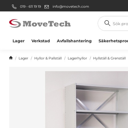
019 - 611 19 19
info@movetech.com
Sök
produkt
Lager
Verkstad
Avfallshantering
Säkerhetspro
Lager
Hyllor & Pallställ
Lagerhyllor
Hyllställ & Grenställ