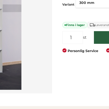
Företag
Privat
Variant
Finns i lager
Leveranst
st
Personlig Service