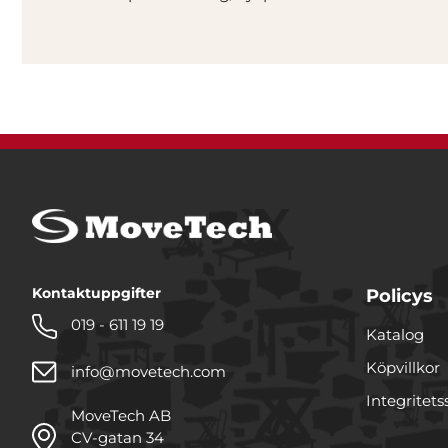
Kontaktuppgifter
Policys
019 - 611 19 19
Katalog
Köpvillkor
info@movetech.com
Integritets
MoveTech AB
CV-gatan 34