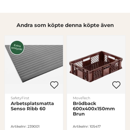
annons- och analysföretag som vi samarbetar med.
Dessa kan i sin tur kombinera informationen med annan
information som du har tillhandahållit eller som de har
samlat in när du har använt deras tjänster.
Andra som köpte denna köpte även
Samtyckesval
Nödvändig
Inställningar
Statistik
Marknadsföring
SafetyFirst
MoveTech
Arbetsplatsmatta
Brödback
Senso Ribb 60
600x400x150mm
Brun
Visa detaljer
Artikelnr: 239001
Artikelnr: 105417