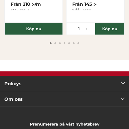
Tillåt alla
Från
210 :-/m
Från
145 :-
exkl. moms
exkl. moms
Tillåt urval
st
Köp nu
Köp nu
Avvisa
Policys
Om oss
Prenumerera på vårt nyhetsbrev