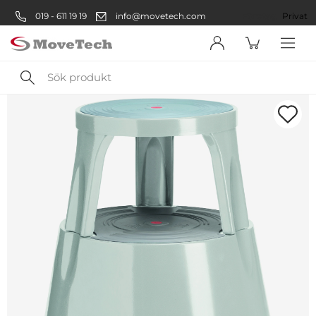
019 - 611 19 19
info@movetech.com
Företag
Privat
Sök
produkt
Välkommen! Välj hur du vill
handla:
Företag
Företag
Privatperson
Privat