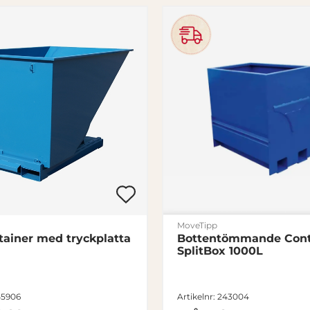
MoveTipp
tainer med tryckplatta
Bottentömmande Cont
SplitBox 1000L
145906
Artikelnr: 243004