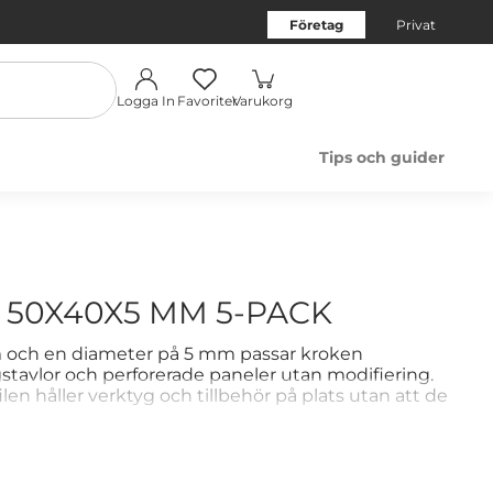
Företag
Privat
Logga In
Favoriter
Varukorg
Tips och guider
 50X40X5 MM 5-PACK
och en diameter på 5 mm passar kroken
stavlor och perforerade paneler utan modifiering.
en håller verktyg och tillbehör på plats utan att de
r den lämplig för organiserade arbetsplatser i
erviceutrymmen. Förpackningen innehåller 5 krokar.