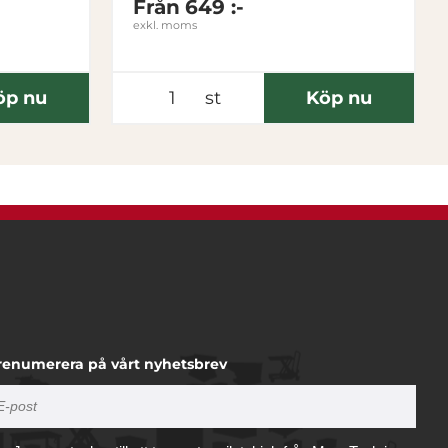
Från
649 :-
exkl. moms
öp nu
st
Köp nu
renumerera på vårt nyhetsbrev