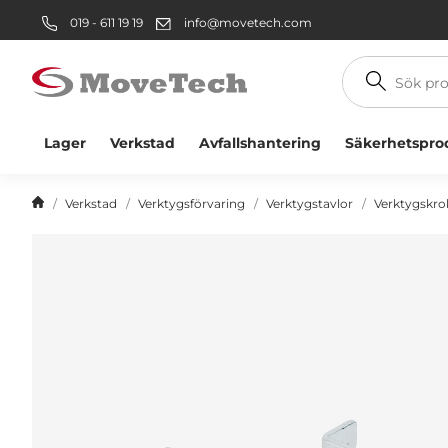
019 - 611 19 19
info@movetech.com
Sök
produkt
Lager
Verkstad
Avfallshantering
Säkerhetspro
Verkstad
Verktygsförvaring
Verktygstavlor
Verktygskro