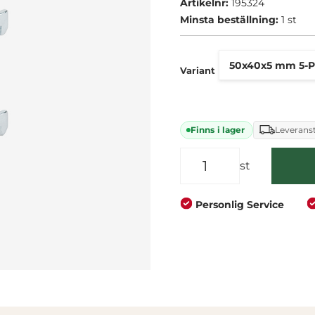
Artikelnr:
195324
Företag
Privat
Minsta beställning:
1 st
Variant
Finns i lager
Leveranst
st
Personlig Service