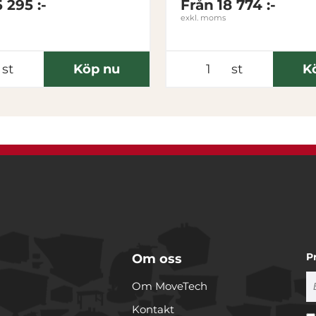
6 295 :-
Från
18 774 :-
exkl. moms
st
Köp nu
st
K
P
Om oss
Om MoveTech
Kontakt