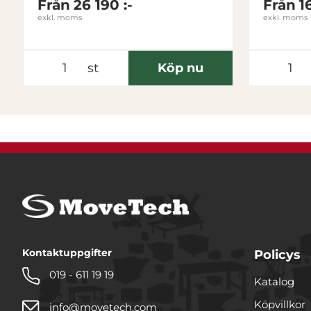
Från
26 190 :-
Från
1
exkl. moms
exkl. moms
st
Köp nu
Kontaktuppgifter
Policys
019 - 611 19 19
Katalog
Köpvillkor
info@movetech.com