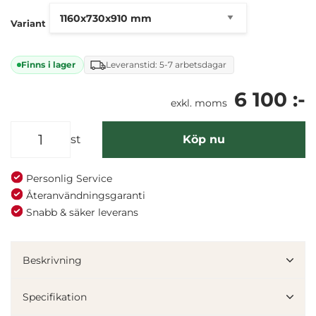
Variant
Finns i lager
Leveranstid: 5-7 arbetsdagar
6 100 :-
exkl. moms
st
Köp nu
Personlig Service
Återanvändningsgaranti
Snabb & säker leverans
Denna webbplats använder cookies
Vi använder enhetsidentifierare för att anpassa innehållet
Beskrivning
och annonserna till användarna, tillhandahålla funktioner
för sociala medier och analysera vår trafik. Vi
Specifikation
vidarebefordrar även sådana identifierare och annan