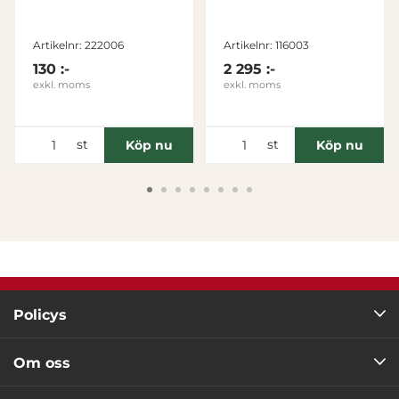
Tillåt alla
Artikelnr: 222006
Artikelnr: 116003
130 :-
2 295 :-
Tillåt urval
exkl. moms
exkl. moms
Avvisa
st
st
Köp nu
Köp nu
Policys
Om oss