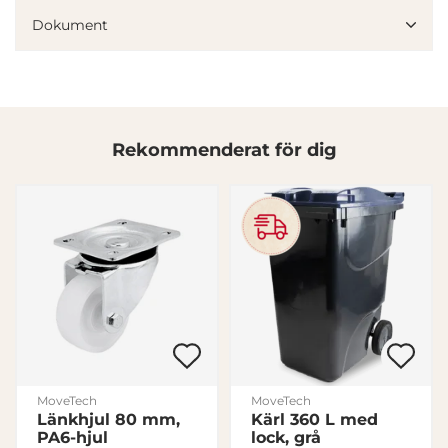
information från din enhet till de sociala medier och
Dokument
annons- och analysföretag som vi samarbetar med.
Dessa kan i sin tur kombinera informationen med annan
information som du har tillhandahållit eller som de har
samlat in när du har använt deras tjänster.
Samtyckesval
Rekommenderat för dig
Nödvändig
Inställningar
Statistik
Marknadsföring
MoveTech
MoveTech
Länkhjul 80 mm,
Kärl 360 L med
Visa detaljer
PA6-hjul
lock, grå