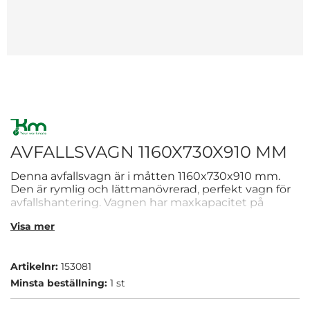
AVFALLSVAGN 1160X730X910 MM
Denna avfallsvagn är i måtten 1160x730x910 mm.
Den är rymlig och lättmanövrerad, perfekt vagn för
avfallshantering. Vagnen har maxkapacitet på
400kg.
Visa mer
Artikelnr:
153081
Minsta beställning:
1 st