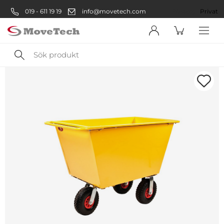
019 - 611 19 19
info@movetech.com
Företag
Privat
Sök
produkt
Välkommen! Välj hur du vill
handla:
Företag
Företag
Privatperson
Privat