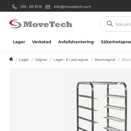
019 - 611 19 19
info@movetech.com
Sök
produkt
Lager
Verkstad
Avfallshantering
Säkerhetspro
Lager
Vagnar
Lager- & Lastvagnar
Backvagnar
Back