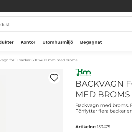
dukter
Kontor
Utomhusmiljö
Begagnat
vagn för 11 backar 600x400 mm med broms
BACKVAGN F
MED BROMS
Välkommen! Välj hur du vill handla:
Backvagn med broms. P
Förflyttar flera backar e
Företag
Privatperson
Artikelnr:
153475