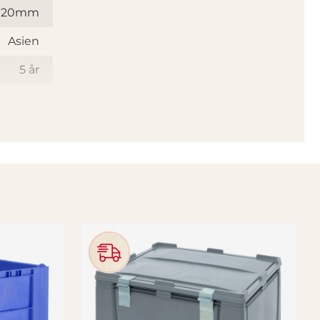
x120mm
Asien
5 år
KM162B
11
Stål
13
150
änkhjul
4
Ja