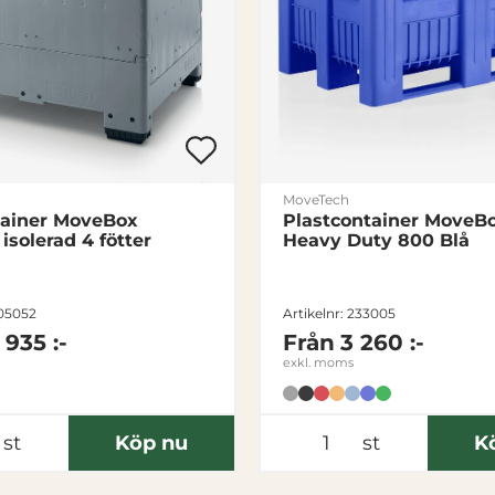
Hjullagertyp
K
Slitbana hjul
Pol
Bredd på slitbana (mm)
Hjuldiameter (mm)
Hålbild för hjul (mm)
MoveTech
tainer MoveBox
Plastcontainer MoveB
isolerad 4 fötter
Heavy Duty 800 Blå
205052
Artikelnr: 233005
1 935 :-
Från
3 260 :-
exkl. moms
st
Köp nu
st
K