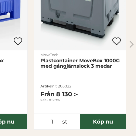
ullager
yuretan
25
100
11
MoveTech
ox
Plastcontainer MoveBox 1000G
med gångjärnslock 3 medar
Artikelnr: 205022
Från
8 130 :-
exkl. moms
öp nu
st
Köp nu