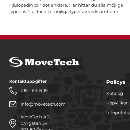
Hjulopedin blir det enklare. Här hittar du alla möjliga
typer av hjul för alla möjliga typer av verksamheter.
Kontaktuppgifter
Policys
019 - 611 19 19
Katalog
Köpvillkor
info@movetech.com
Integritets
MoveTech AB
CV-gatan 34
703 82 Örebro