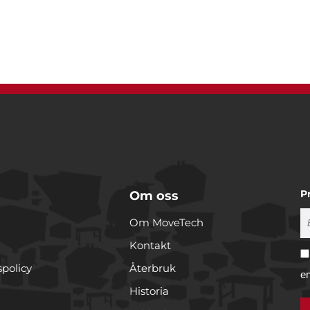
P
Om oss
Om MoveTech
Kontakt
spolicy
Återbruk
e
Historia