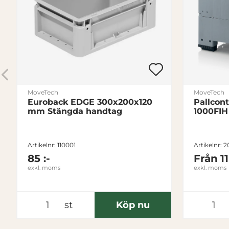
MoveTech
MoveTech
Euroback EDGE 300x200x120
Pallcon
mm Stängda handtag
1000FIH 
Artikelnr: 110001
Artikelnr: 
85 :-
Från
1
exkl. moms
exkl. moms
st
Köp nu