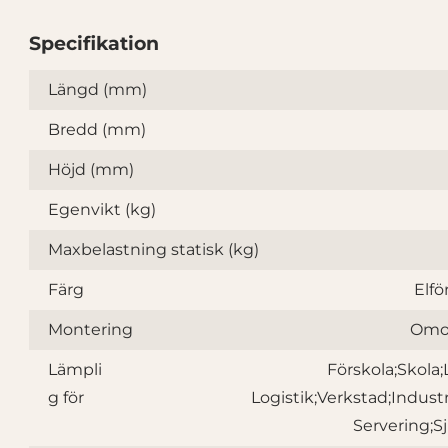
Specifikation
Specifikation
Längd (mm)
Bredd (mm)
Höjd (mm)
Egenvikt (kg)
Maxbelastning statisk (kg)
Färg
Elfö
Montering
Omo
Lämpli
Förskola;Skola;
g för
Logistik;Verkstad;Industr
Servering;S