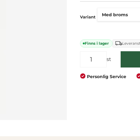
Företag
Privat
Variant
Finns i lager
Leveranst
st
Personlig Service