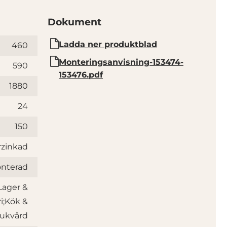
Dokument
Ladda ner produktblad
460
Monteringsanvisning-153474-
590
153476.pdf
1880
24
150
rzinkad
nterad
Lager &
i;Kök &
jukvård