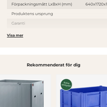
Förpackningsmått LxBxH (mm)
640x1720
Produktens ursprung
Garanti
Lev. art
Visa mer
Antal hyllplan
Material stomme
Lastkapacitet hyllplan (kg)
Rekommenderat för dig
Höjd mellan hyllplan (mm)
Hjultyp
L
Länkhjul
Broms