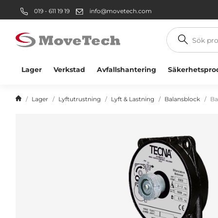
019 - 611 19 19
info@movetech.com
Sök
produkt
Lager
Verkstad
Avfallshantering
Säkerhetspro
Lager
Lyftutrustning
Lyft & Lastning
Balansblock
Ba