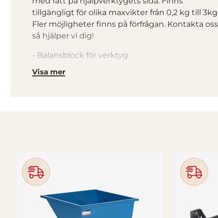
med ratt på hjälpverktygets sida. Finns
tillgängligt för olika maxvikter från 0,2 kg till 3kg
Fler möjligheter finns på förfrågan. Kontakta oss
så hjälper vi dig!
- Balansblock för verktyg
- Välj mellan olika maxvikter
Visa mer
- Lintyp: Stållina
- Slaglängd: 1,6 m