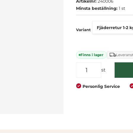
Artikelnr:
240006
Företag
Privat
Minsta beställning:
1 st
Variant
Finns i lager
Leveranst
st
Personlig Service