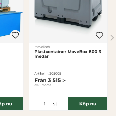
MoveTech
Plastcontainer MoveBox 800 3
medar
Artikelnr: 205005
Från
3 515 :-
exkl. moms
öp nu
st
Köp nu