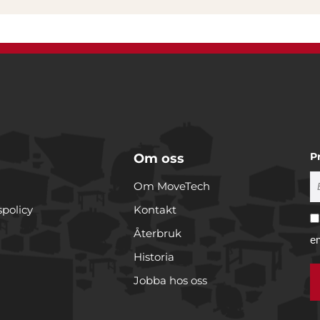
P
Om oss
Om MoveTech
spolicy
Kontakt
Återbruk
e
Historia
Jobba hos oss
r cookies