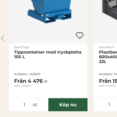
BasicTipp
MoveTech
Tippcontainer med tryckplatta
Plastba
150 L
600x40
22L
Artikelnr: 145900
Artikelnr: 1
Från
4 476 :-
Från
15
exkl. moms
exkl. moms
st
Köp nu