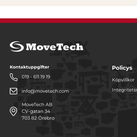
Kontaktuppgifter
Policys
019 - 611 19 19
Köpvillkor
Integritets
info@movetech.com
MoveTech AB
CV-gatan 34
703 82 Örebro
Denna webbplats använde