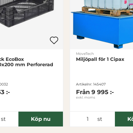
MoveTech
ck EcoBox
Miljöpall för 1 Cipax
0x200 mm Perforerad
10032
Artikelnr: 145407
3 :-
Från
9 995 :-
exkl. moms
st
Köp nu
st
K