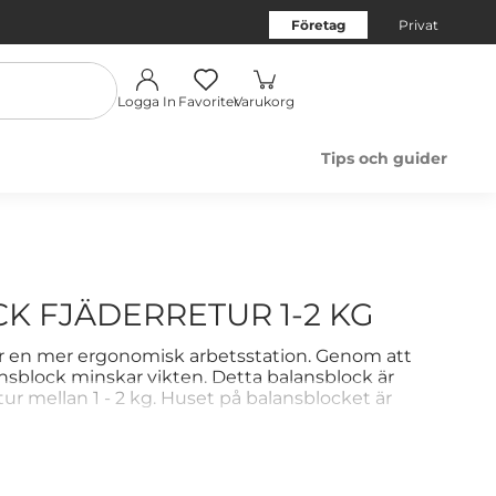
Företag
Privat
Logga In
Favoriter
Varukorg
Tips och guider
K FJÄDERRETUR 1-2 KG
ör en mer ergonomisk arbetsstation. Genom att
ansblock minskar vikten. Detta balansblock är
r mellan 1 - 2 kg. Huset på balansblocket är
 nylon, och hängs upp med hjälp av en ögla.