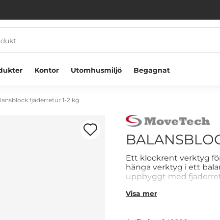
dukter
Kontor
Utomhusmiljö
Begagnat
lansblock fjäderretur 1-2 kg
BALANSBLOC
Ett klockrent verktyg f
hänga verktyg i ett bal
Välkommen! Välj hur du vill handla:
uppbyggt med fjäderretu
tillverkat av slagtåligt
Visa mer
Företag
Privatperson