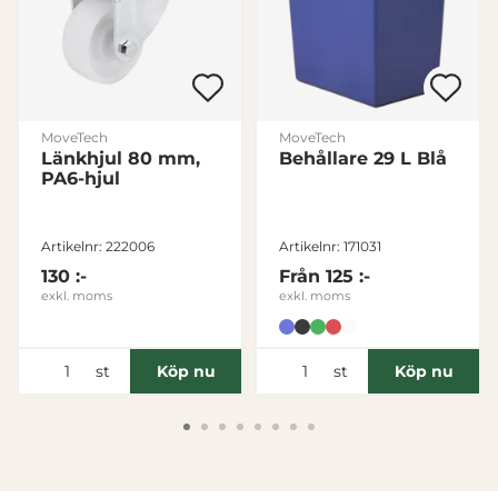
Avvisa
MoveTech
MoveTech
Länkhjul 80 mm,
Behållare 29 L Blå
PA6-hjul
Artikelnr: 222006
Artikelnr: 171031
130 :-
Från
125 :-
exkl. moms
exkl. moms
st
st
Köp nu
Köp nu