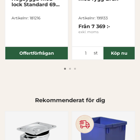
lock Standard 690
Nödvändig
liter
Artikelnr: 181216
Artikelnr: 199133
Inställningar
Från
7 369 :-
exkl. moms
Statistik
st
Offertförfrågan
Köp nu
Marknadsföring
Visa detaljer
Rekommenderat för dig
Tillåt alla
Tillåt urval