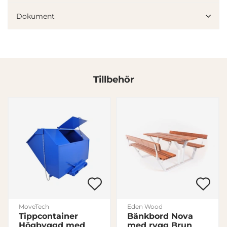
Dokument
Tillbehör
Denna webbplats använder cookies
Vi använder enhetsidentifierare för att anpassa innehållet
och annonserna till användarna, tillhandahålla funktioner
för sociala medier och analysera vår trafik. Vi
vidarebefordrar även sådana identifierare och annan
information från din enhet till de sociala medier och
annons- och analysföretag som vi samarbetar med.
Dessa kan i sin tur kombinera informationen med annan
information som du har tillhandahållit eller som de har
MoveTech
Eden Wood
samlat in när du har använt deras tjänster.
Tippcontainer
Bänkbord Nova
Högbyggd med
med rygg Brun
Samtyckesval