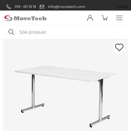
019 - 611 19 19
info@movetech.com
Företag
Privat
Sök
produkt
Välkommen! Välj hur du vill
handla:
Företag
Företag
Privatperson
Privat