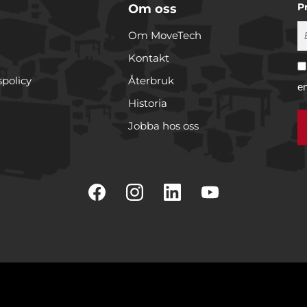
P
Om oss
Om MoveTech
Kontakt
spolicy
Återbruk
e
Historia
Jobba hos oss
r cookies
rare för att anpassa innehållet och annonserna till användarna, t
er och analysera vår trafik. Vi vidarebefordrar även sådana ident
 enhet till de sociala medier och annons- och analysföretag som 
 i sin tur kombinera informationen med annan information som
e har samlat in när du har använt deras tjänster.
Inställningar
Statistik
Marknadsfö