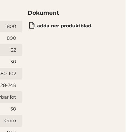
Dokument
Ladda ner produktblad
1800
800
22
30
880-102
728-748
bar fot
50
Krom