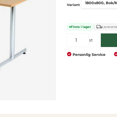
Företag
Privat
Variant
Finns i lager
Leveranst
st
Personlig Service