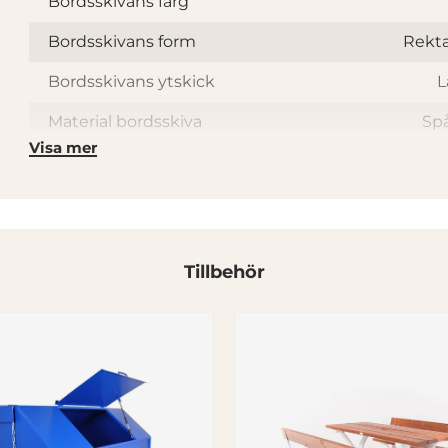
Bordsskivans färg
Bordsskivans form
Rekt
Bordsskivans ytskick
L
Material bordsskiva
Sp
Visa mer
Material stativ
Tillbehör