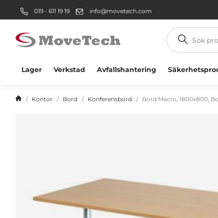
019 - 611 19 19
info@movetech.com
Sök
produkt
Lager
Verkstad
Avfallshantering
Säkerhetspro
Kontor
Bord
Konferensbord
Bord Macro, 1800x800, 