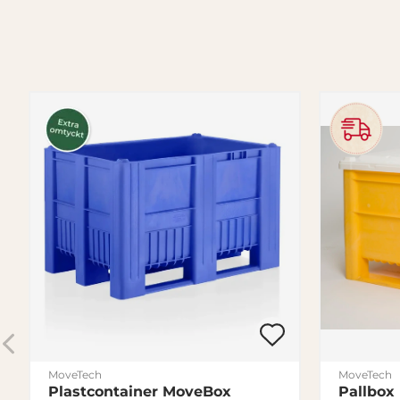
MoveTech
MoveTech
Plastcontainer MoveBox
Pallbox