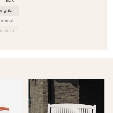
Bok
angulär
aminat
ånskiva
Stål