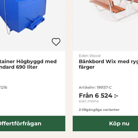
Eden Wood
tainer Högbyggd med
Bänkbord Wix med rygg
ndard 690 liter
färger
81216
Artikelnr: 199137-C
Från
6 524 :-
exkl. moms
2 tillgängliga varianter
ffertförfrågan
Köp nu