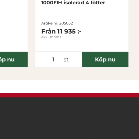
1000FIH isolerad 4 fötter
Artikelnr: 205052
Från
11 935 :-
exkl. moms
öp nu
st
Köp nu