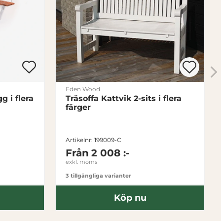
Eden Wood
 i flera
Träsoffa Kattvik 2-sits i flera
färger
Artikelnr: 199009-C
Från
2 008 :-
exkl. moms
3 tillgängliga varianter
Köp nu