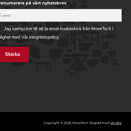
renumerera på vårt nyhetsbrev
Jag samtycker till att ta emot mailutskick från MoveTech i
nlighet med
Vår integritetspolicy.
Skicka
Tillåt alla
illhandahålla
ifierare och
Tillåt urval
vi
 du har
Avvisa
ring
Visa detaljer
Copyright © 2026 MoveTech Skapad med
Vendre