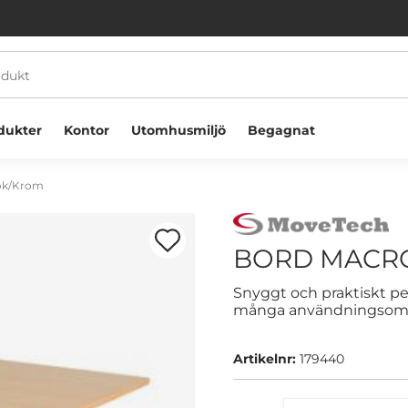
dukter
Kontor
Utomhusmiljö
Begagnat
Bok/Krom
BORD MACRO
Snyggt och praktiskt pe
många användningsområ
Välkommen! Välj hur du vill handla:
Artikelnr:
179440
Företag
Privatperson