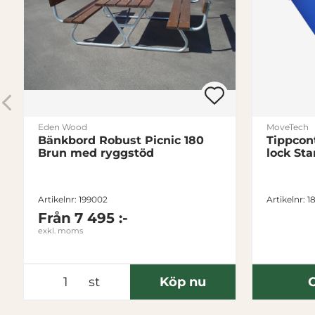
Eden Wood
MoveTech
Bänkbord Robust Picnic 180
Tippcon
Brun med ryggstöd
lock Sta
Artikelnr: 199002
Artikelnr: 1
Från
7 495 :-
exkl. moms
st
Köp nu
O