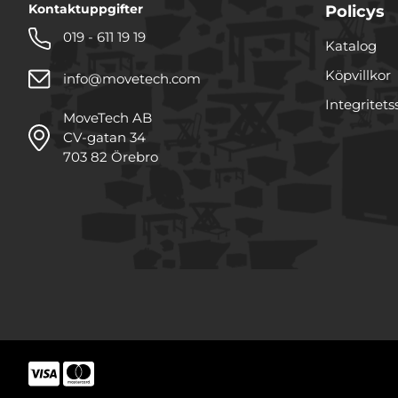
Kontaktuppgifter
Policys
019 - 611 19 19
Katalog
Köpvillkor
info@movetech.com
Integritets
MoveTech AB
CV-gatan 34
703 82 Örebro
Denna webbplats använde
Vi använder enhetsidentifie
funktioner för sociala medi
annan information från din
samarbetar med. Dessa kan
tillhandahållit eller som d
Samtyckesval
Nödvändig