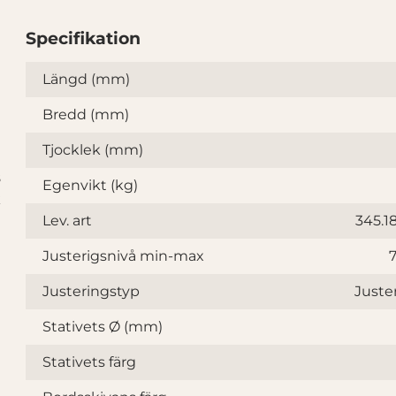
Specifikation
Specifikation
Längd (mm)
Bredd (mm)
Tjocklek (mm)
8
Egenvikt (kg)
k
Lev. art
345.1
Justerigsnivå min-max
Justeringstyp
Juster
Stativets Ø (mm)
Stativets färg