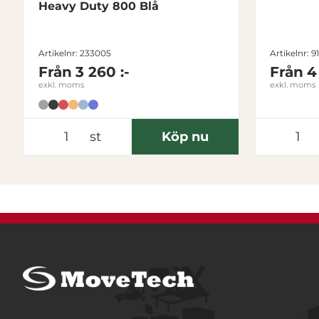
Heavy Duty 800 Blå
Artikelnr: 233005
Artikelnr: 9
Från
3 260 :-
Från
4
exkl. moms
exkl. moms
st
Köp nu