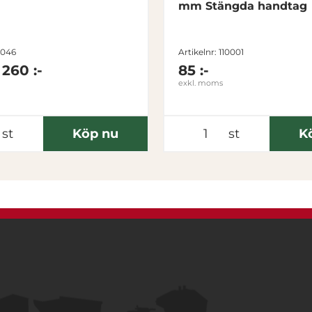
mm Stängda handtag
1046
Artikelnr: 110001
 260 :-
85 :-
exkl. moms
st
Köp nu
st
K