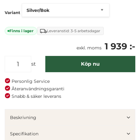
Variant
Finns i lager
Leveranstid: 3-5 arbetsdagar
1 939 :-
exkl. moms
st
Köp nu
Personlig Service
Återanvändningsgaranti
Snabb & säker leverans
Denna webbplats använder cookies
Vi använder enhetsidentifierare för att anpassa innehållet
Beskrivning
och annonserna till användarna, tillhandahålla funktioner
för sociala medier och analysera vår trafik. Vi
Specifikation
vidarebefordrar även sådana identifierare och annan