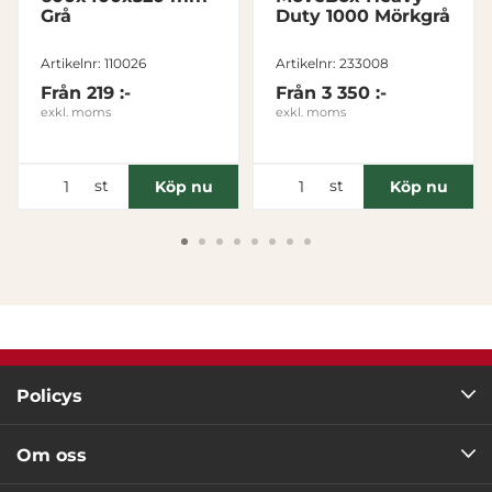
Grå
Duty 1000 Mörkgrå
Tillåt alla
Artikelnr: 110026
Artikelnr: 233008
Från
219 :-
Från
3 350 :-
Tillåt urval
exkl. moms
exkl. moms
Avvisa
st
st
Köp nu
Köp nu
Policys
Om oss