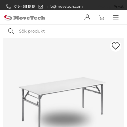
019 - 611 19 19
info@movetech.com
Företag
Privat
Sök
produkt
Välkommen! Välj hur du vill
handla:
Företag
Företag
Privatperson
Privat