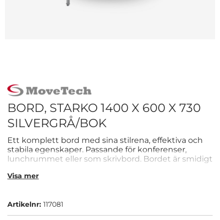
BORD, STARKO 1400 X 600 X 730
SILVERGRÅ/BOK
Ett komplett bord med sina stilrena, effektiva och
stabila egenskaper. Passande för konferenser,
lunchrummet eller som skrivbord. Bordet är smidigt
att fälla ihop och transportera. Bordsskivan är i bok
Visa mer
och stativet i silvergrå.
Artikelnr:
117081