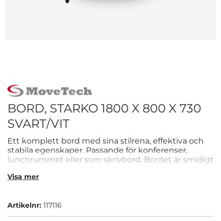
BORD, STARKO 1800 X 800 X 730
SVART/VIT
Ett komplett bord med sina stilrena, effektiva och
stabila egenskaper. Passande för konferenser,
lunchrummet eller som skrivbord. Bordet är smidigt
att fälla ihop och transportera. Bordsskivan är vit och
Visa mer
stativet i svart.
Artikelnr:
117116