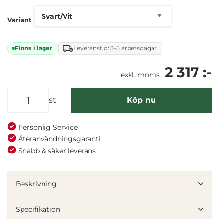
Variant
Finns i lager
Leveranstid: 3-5 arbetsdagar
2 317 :-
exkl. moms
st
Köp nu
Personlig Service
Återanvändningsgaranti
Snabb & säker leverans
Denna webbplats använder cookies
Vi använder enhetsidentifierare för att anpassa innehållet
Beskrivning
och annonserna till användarna, tillhandahålla funktioner
för sociala medier och analysera vår trafik. Vi
Specifikation
vidarebefordrar även sådana identifierare och annan