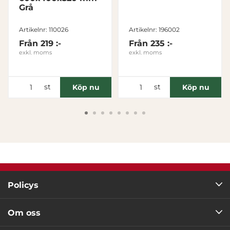
Grå
Tillåt alla
Artikelnr: 110026
Artikelnr: 196002
Från
219 :-
Från
235 :-
Tillåt urval
exkl. moms
exkl. moms
Avvisa
st
st
Köp nu
Köp nu
Policys
Om oss