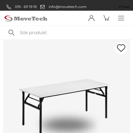
019 - 611 19 19
info@movetech.com
Företag
Privat
Sök
produkt
Välkommen! Välj hur du vill
handla:
Företag
Företag
Privatperson
Privat