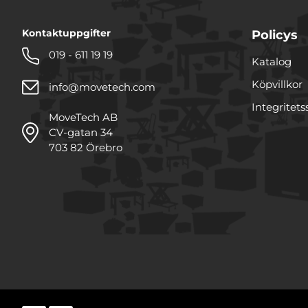
Kontaktuppgifter
Policys
019 - 611 19 19
Katalog
Köpvillkor
info@movetech.com
Integritets
MoveTech AB
CV-gatan 34
703 82 Örebro
Denna webbplats använde
Vi använder enhetsidentifie
funktioner för sociala medi
annan information från din
samarbetar med. Dessa kan
tillhandahållit eller som d
Samtyckesval