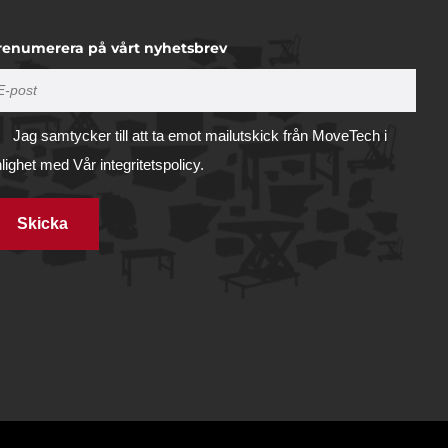
renumerera på vårt nyhetsbrev
Jag samtycker till att ta emot mailutskick från MoveTech i
nlighet med
Vår integritetspolicy.
Skicka
Tillåt alla
illhandahålla
ifierare och
Tillåt urval
vi
 du har
Avvisa