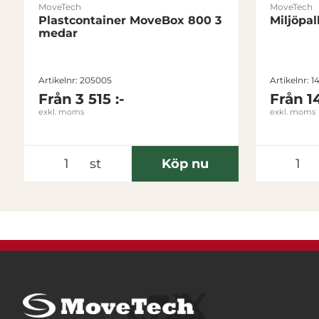
MoveTech
MoveTech
Plastcontainer MoveBox 800 3
Miljöpal
medar
Artikelnr: 205005
Artikelnr: 
Från
3 515 :-
Från
1
exkl. moms
exkl. moms
st
Köp nu