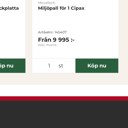
MoveTech
ckplatta
Miljöpall för 1 Cipax
Artikelnr: 145407
Från
9 995 :-
exkl. moms
öp nu
st
Köp nu