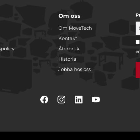
P
Om oss
Om MoveTech
Kontakt
spolicy
Återbruk
e
Historia
Jobba hos oss
r cookies
rare för att anpassa innehållet och annonserna till användarna, t
er och analysera vår trafik. Vi vidarebefordrar även sådana ident
 enhet till de sociala medier och annons- och analysföretag som 
 i sin tur kombinera informationen med annan information som
e har samlat in när du har använt deras tjänster.