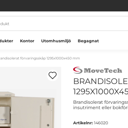
dukter
Kontor
Utomhusmiljö
Begagnat
randisolerat förvaringsskåp 1295x1000x450 mm
BRANDISOLE
1295X1000X4
Välkommen! Välj hur du vill handla:
Brandisolerat förvarings
insutriment eller bokför
Företag
Privatperson
Artikelnr:
146020