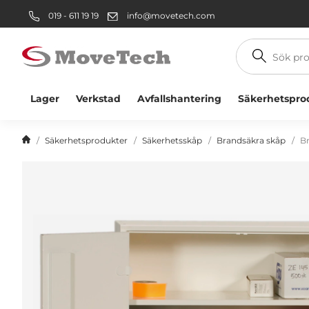
019 - 611 19 19
info@movetech.com
Sök
produkt
Lager
Verkstad
Avfallshantering
Säkerhetspro
Säkerhetsprodukter
Säkerhetsskåp
Brandsäkra skåp
B