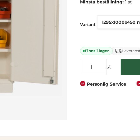
Minsta beställning:
1 st
Företag
Privat
Variant
Finns i lager
Leveranst
st
Personlig Service