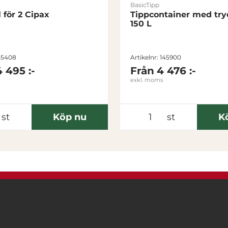
BasicTipp
l för 2 Cipax
Tippcontainer med try
150 L
145408
Artikelnr: 145900
4 495 :-
Från
4 476 :-
exkl. moms
st
Köp nu
st
K