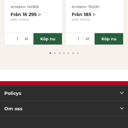
Grön
Tillåt alla
Artikelnr: 145906
Artikelnr: 110030
Från
16 295 :-
Från
185 :-
exkl. moms
exkl. moms
Tillåt urval
Avvisa
st
st
Köp nu
Köp nu
Policys
Om oss