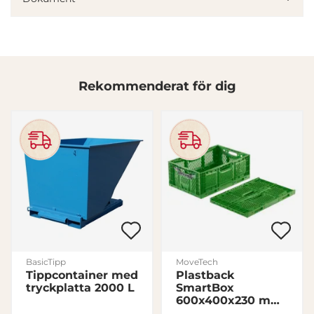
annons- och analysföretag som vi samarbetar med.
Dessa kan i sin tur kombinera informationen med annan
information som du har tillhandahållit eller som de har
samlat in när du har använt deras tjänster.
Rekommenderat för dig
Samtyckesval
Nödvändig
Inställningar
Statistik
Marknadsföring
BasicTipp
MoveTech
Tippcontainer med
Plastback
tryckplatta 2000 L
SmartBox
Visa detaljer
600x400x230 mm
Hopfällbar 46L,