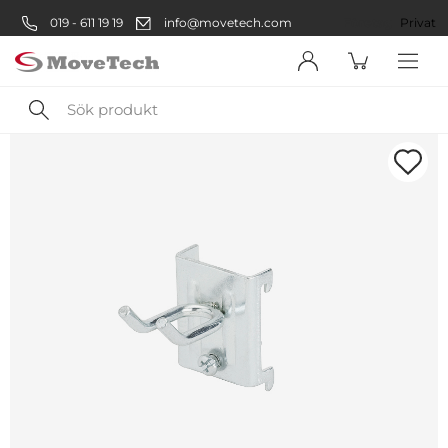
019 - 611 19 19
info@movetech.com
Företag
Privat
Sök
produkt
Välkommen! Välj hur du vill
handla:
Företag
Företag
Privatperson
Privat