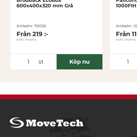
Brödback EcoBox
Pallcon
600x400x320 mm Grå
1000FIH 
Artikelnr: 110026
Artikelnr: 
Från
219 :-
Från
1
exkl. moms
exkl. moms
st
Köp nu