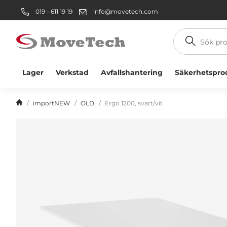
019 - 611 19 19
info@movetech.com
Sök
produkt
Lager
Verkstad
Avfallshantering
Säkerhetspro
importNEW
OLD
Ergo 1200, svart/vit