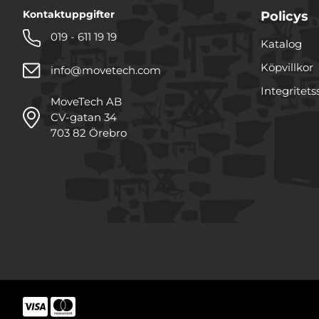
Kontaktuppgifter
Policys
019 - 611 19 19
Katalog
Köpvillkor
info@movetech.com
Integritets
MoveTech AB
CV-gatan 34
703 82 Örebro
Denna webbplats använde
Vi använder enhetsidentifie
funktioner för sociala medi
annan information från din
samarbetar med. Dessa kan
tillhandahållit eller som d
Samtyckesval
Nödvändig