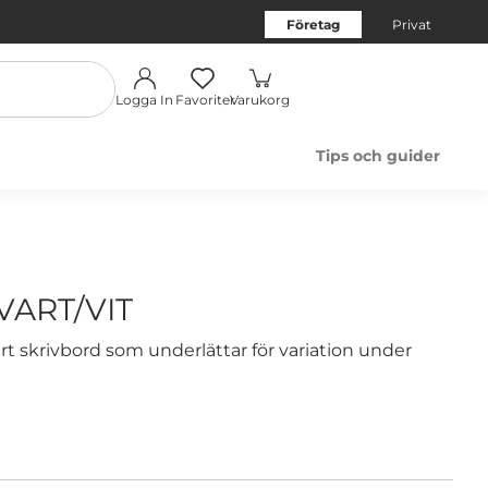
Företag
Privat
Logga In
Favoriter
Varukorg
Tips och guider
VART/VIT
rt skrivbord som underlättar för variation under