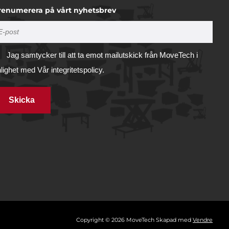
renumerera på vårt nyhetsbrev
Jag samtycker till att ta emot mailutskick från MoveTech i
nlighet med
Vår integritetspolicy.
Skicka
Tillåt alla
illhandahålla
ifierare och
Tillåt urval
vi
 du har
Avvisa
ring
Visa detaljer
Copyright © 2026 MoveTech Skapad med
Vendre