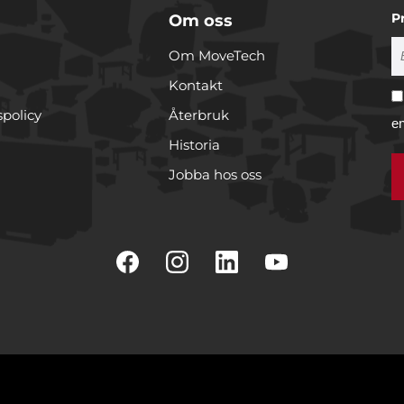
P
Om oss
Om MoveTech
Kontakt
spolicy
Återbruk
e
Historia
Jobba hos oss
r cookies
rare för att anpassa innehållet och annonserna till användarna, t
er och analysera vår trafik. Vi vidarebefordrar även sådana ident
 enhet till de sociala medier och annons- och analysföretag som 
 i sin tur kombinera informationen med annan information som
e har samlat in när du har använt deras tjänster.
Inställningar
Statistik
Marknadsfö