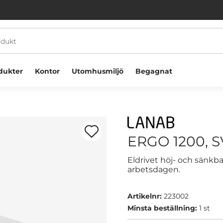
dukter
Kontor
Utomhusmiljö
Begagnat
ERGO 1200, S
Eldrivet höj- och sänkba
arbetsdagen.
Välkommen! Välj hur du vill handla:
Artikelnr:
223002
Företag
Privatperson
Minsta beställning:
1 st