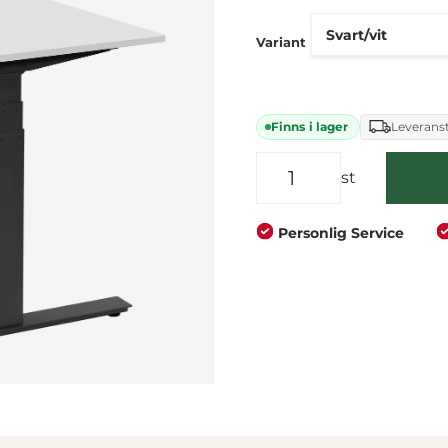
Företag
Privat
Variant
Finns i lager
Leveranst
st
Personlig Service