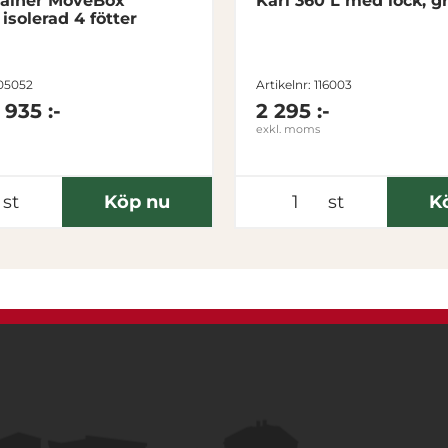
tainer MoveBox
Kärl 360 L med lock, g
isolerad 4 fötter
205052
Artikelnr: 116003
1 935 :-
2 295 :-
exkl. moms
st
Köp nu
st
K