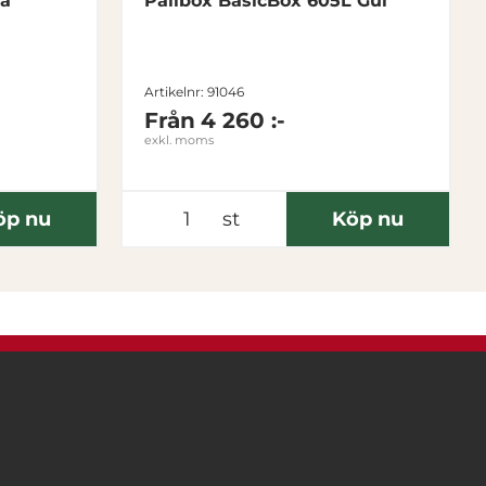
rå
Pallbox BasicBox 605L Gul
Artikelnr: 91046
Från
4 260 :-
exkl. moms
öp nu
st
Köp nu