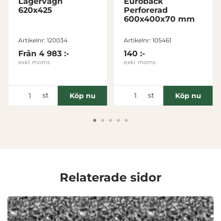
Lagervagn
Euroback
620x425
Perforerad
Inställningar
600x400x70 mm
Artikelnr: 120034
Artikelnr: 105461
Statistik
Från
4 983 :-
140 :-
exkl. moms
exkl. moms
Marknadsföring
st
st
Köp nu
Köp nu
Visa detaljer
Tillåt alla
Tillåt urval
Relaterade sidor
Avvisa