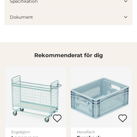
Specifikation
Dokument
Denna webbplats använder cookies
Vi använder enhetsidentifierare för att anpassa innehållet
Rekommenderat för dig
och annonserna till användarna, tillhandahålla funktioner
för sociala medier och analysera vår trafik. Vi
vidarebefordrar även sådana identifierare och annan
information från din enhet till de sociala medier och
annons- och analysföretag som vi samarbetar med.
Dessa kan i sin tur kombinera informationen med annan
information som du har tillhandahållit eller som de har
samlat in när du har använt deras tjänster.
Samtyckesval
Nödvändig
Ergobjörn
MoveTech