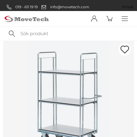
019 - 611 19 19
info@movetech.com
Företag
Privat
Sök
produkt
Välkommen! Välj hur du vill
handla:
Företag
Företag
Privatperson
Privat