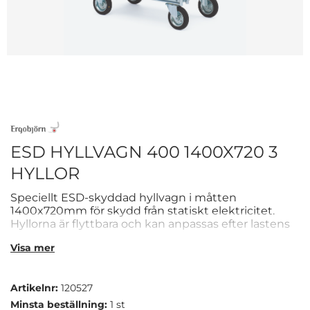
ESD HYLLVAGN 400 1400X720 3
HYLLOR
Speciellt ESD-skyddad hyllvagn i måtten
1400x720mm för skydd från statiskt elektricitet.
Hyllorna är flyttbara och kan anpassas efter lastens
storlek.
Visa mer
Artikelnr:
120527
Minsta beställning:
1 st