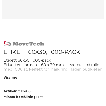
ETIKETT 60X30, 1000-PACK
Etikett 60x30, 1000-pack
Etiketter i formatet 60 x 30 mm – levereras på rulle
med 1000 st. Perfekt för märkning i lager, butik eller
produktion.
Visa mer
60 x 30 mm
1000-pack
För tydlig märkning
Artikelnr:
184089
Minsta beställning:
1 st