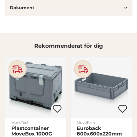
information från din enhet till de sociala medier och
Dokument
annons- och analysföretag som vi samarbetar med.
Dessa kan i sin tur kombinera informationen med annan
information som du har tillhandahållit eller som de har
samlat in när du har använt deras tjänster.
Samtyckesval
Rekommenderat för dig
Nödvändig
Inställningar
Statistik
Marknadsföring
MoveTech
MoveTech
Plastcontainer
Euroback
Visa detaljer
MoveBox 1000G
800x600x220mm