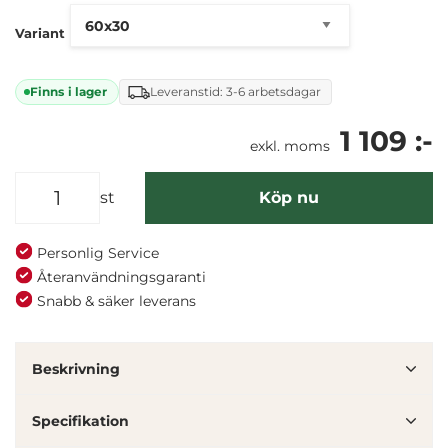
Variant
Finns i lager
Leveranstid: 3-6 arbetsdagar
1 109 :-
exkl. moms
st
Köp nu
Personlig Service
Återanvändningsgaranti
Snabb & säker leverans
Denna webbplats använder cookies
Vi använder enhetsidentifierare för att anpassa innehållet
Beskrivning
och annonserna till användarna, tillhandahålla funktioner
för sociala medier och analysera vår trafik. Vi
Specifikation
vidarebefordrar även sådana identifierare och annan