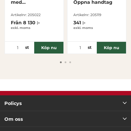
med
Öppna handtag
gångjärnslock 3
Tillåt alla
medar
Artikelnr: 205022
Artikelnr: 205119
Från
8 130 :-
341 :-
Tillåt urval
exkl. moms
exkl. moms
Avvisa
st
st
Köp nu
Köp nu
Policys
Om oss