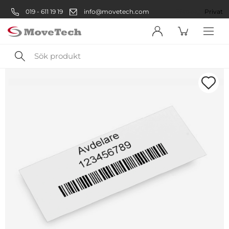
019 - 611 19 19
info@movetech.com
Företag
Privat
Sök
produkt
Välkommen! Välj hur du vill
handla:
Företag
Företag
Privatperson
Privat