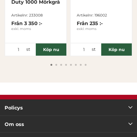
Duty 1000 Mörkgrå
Tillåt alla
Artikelnr: 233008
Artikelnr: 196002
Från
3 350 :-
Från
235 :-
Tillåt urval
exkl. moms
exkl. moms
Avvisa
st
st
Köp nu
Köp nu
Policys
Om oss