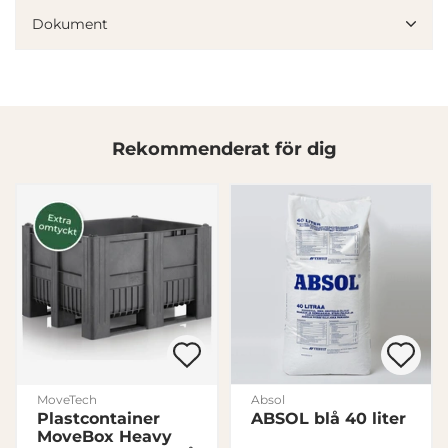
information från din enhet till de sociala medier och
Dokument
annons- och analysföretag som vi samarbetar med.
Dessa kan i sin tur kombinera informationen med annan
information som du har tillhandahållit eller som de har
samlat in när du har använt deras tjänster.
Samtyckesval
Rekommenderat för dig
Nödvändig
Inställningar
Statistik
Marknadsföring
MoveTech
Absol
Plastcontainer
ABSOL blå 40 liter
Visa detaljer
MoveBox Heavy