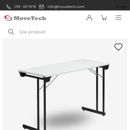
019 - 611 19 19
info@movetech.com
Företag
Privat
Sök
produkt
Välkommen! Välj hur du vill
handla:
Företag
Företag
Privatperson
Privat