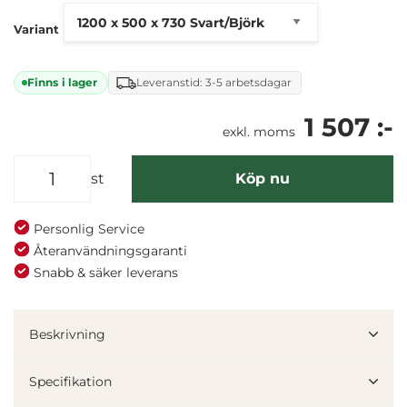
Variant
Finns i lager
Leveranstid: 3-5 arbetsdagar
1 507 :-
exkl. moms
st
Köp nu
Personlig Service
Återanvändningsgaranti
Snabb & säker leverans
Denna webbplats använder cookies
Vi använder enhetsidentifierare för att anpassa innehållet
Beskrivning
och annonserna till användarna, tillhandahålla funktioner
för sociala medier och analysera vår trafik. Vi
Specifikation
vidarebefordrar även sådana identifierare och annan