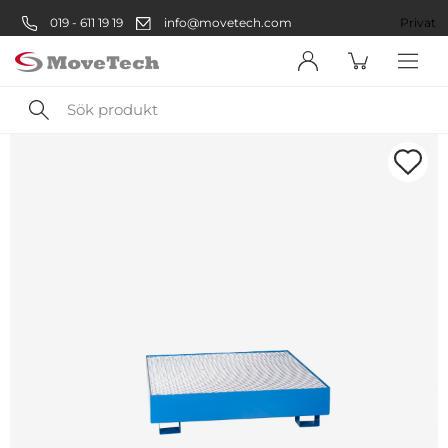
019 - 611 19 19
info@movetech.com
Företag
Privat
Sök
produkt
Välkommen! Välj hur du vill
handla:
Företag
Företag
Privatperson
Privat