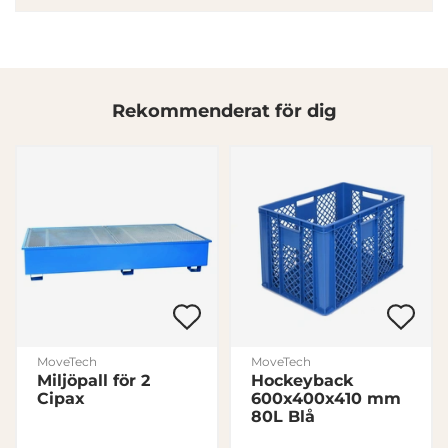
Rekommenderat för dig
Denna webbplats använder cookies
Vi använder enhetsidentifierare för att anpassa innehållet
och annonserna till användarna, tillhandahålla funktioner
för sociala medier och analysera vår trafik. Vi
vidarebefordrar även sådana identifierare och annan
information från din enhet till de sociala medier och
annons- och analysföretag som vi samarbetar med.
Dessa kan i sin tur kombinera informationen med annan
information som du har tillhandahållit eller som de har
MoveTech
MoveTech
samlat in när du har använt deras tjänster.
Miljöpall för 2
Hockeyback
Cipax
600x400x410 mm
Samtyckesval
80L Blå
Nödvändig