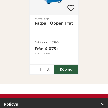
MoveTech
Fatpall Öppen 1 fat
Artikelnr: 145390
Från
4 075 :-
exkl. moms
st
Köp nu
Policys