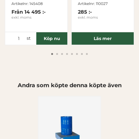
Artikelnr: 145408
Artikelnr: 110027
Inställningar
Från
14 495 :-
285 :-
exkl. moms
exkl. moms
Statistik
st
Köp nu
Läs mer
Marknadsföring
Visa detaljer
Andra som köpte denna köpte även
Tillåt alla
Tillåt urval
Avvisa