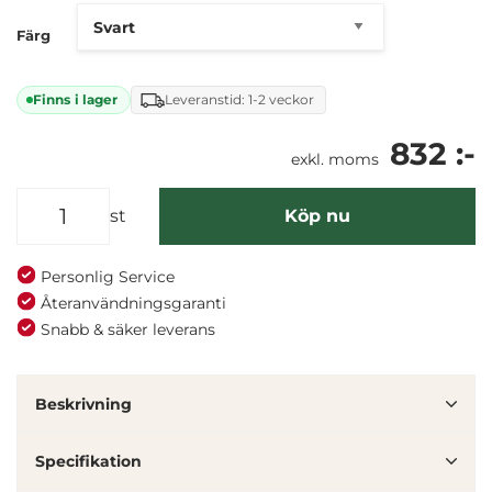
Färg
Finns i lager
Leveranstid: 1-2 veckor
832 :-
exkl. moms
st
Köp nu
Personlig Service
Återanvändningsgaranti
Snabb & säker leverans
Denna webbplats använder cookies
Vi använder enhetsidentifierare för att anpassa innehållet
Beskrivning
och annonserna till användarna, tillhandahålla funktioner
för sociala medier och analysera vår trafik. Vi
Specifikation
vidarebefordrar även sådana identifierare och annan