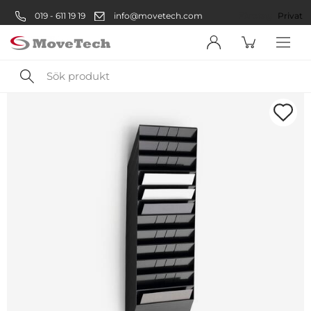
019 - 611 19 19
info@movetech.com
Företag
Privat
Sök
produkt
Välkommen! Välj hur du vill
handla:
Företag
Företag
Privatperson
Privat