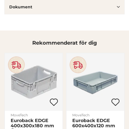
information från din enhet till de sociala medier och
Dokument
annons- och analysföretag som vi samarbetar med.
Dessa kan i sin tur kombinera informationen med annan
information som du har tillhandahållit eller som de har
samlat in när du har använt deras tjänster.
Samtyckesval
Rekommenderat för dig
Nödvändig
Inställningar
Statistik
Marknadsföring
MoveTech
MoveTech
Euroback EDGE
Euroback EDGE
Visa detaljer
400x300x180 mm
600x400x120 mm