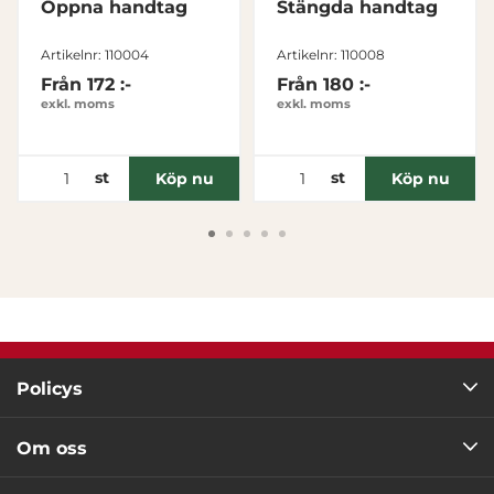
Öppna handtag
Stängda handtag
Tillåt alla
Artikelnr: 110004
Artikelnr: 110008
Från
172 :-
Från
180 :-
Tillåt urval
exkl. moms
exkl. moms
Avvisa
st
st
Köp nu
Köp nu
Policys
Om oss