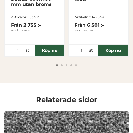
mm utan broms
Inställningar
Artikelnr: 153474
Artikelnr: 145548
Statistik
Från
2 755 :-
Från
6 501 :-
exkl. moms
exkl. moms
Marknadsföring
st
st
Köp nu
Köp nu
Visa detaljer
Tillåt alla
Relaterade sidor
Tillåt urval
Avvisa