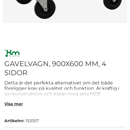
GAVELVAGN, 900X600 MM, 4
SIDOR
Detta är det perfekta alternativet om det både
föreligger krav på kvalitet och funktion. Är kraftig i
sin konstruktion och klarar med sina MDF
direktlaminerade hyllor och flak mycket krävande
Visa mer
miljöer. Vagnen tål bland annat kokande vatten och
alkalier.
Artikelnr:
153057