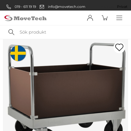
019 - 611 19 19
info@movetech.com
Företag
Privat
Sök
produkt
Välkommen! Välj hur du vill
handla:
Företag
Företag
Privatperson
Privat