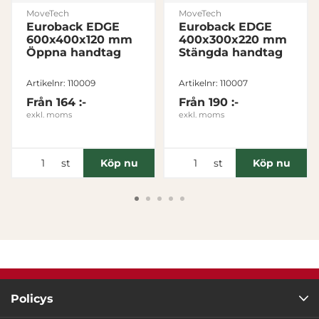
Visa detaljer
MoveTech
MoveTech
Euroback EDGE
Euroback EDGE
600x400x120 mm
400x300x220 mm
Tillåt alla
Öppna handtag
Stängda handtag
Artikelnr: 110009
Artikelnr: 110007
Tillåt urval
Från
164 :-
Från
190 :-
exkl. moms
exkl. moms
Avvisa
st
st
Köp nu
Köp nu
Policys