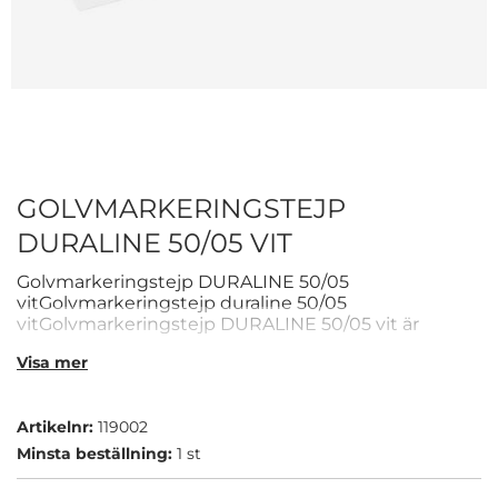
GOLVMARKERINGSTEJP
DURALINE 50/05 VIT
Golvmarkeringstejp DURALINE 50/05
vitGolvmarkeringstejp duraline 50/05
vitGolvmarkeringstejp DURALINE 50/05 vit är
framtagen för att möta de smidiga behoven i din
Visa mer
arbetsvardag.
Fäster starkt och håller länge, även vid slitage
Tydlig visuell markering - idealisk för säkerhetszoner
Artikelnr:
119002
Tillverkad i slitstarkt material: plast
Minsta beställning:
1 st