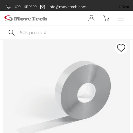
019 - 611 19 19
info@movetech.com
Företag
Privat
Sök
produkt
Välkommen! Välj hur du vill
handla:
Företag
Företag
Privatperson
Privat