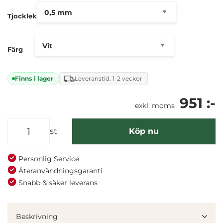
Tjocklek
Färg
Finns i lager
Leveranstid: 1-2 veckor
951 :-
exkl. moms
st
Köp nu
Personlig Service
Återanvändningsgaranti
Denna webbplats använder cookies
Snabb & säker leverans
Vi använder enhetsidentifierare för att anpassa innehållet
och annonserna till användarna, tillhandahålla funktioner
Beskrivning
för sociala medier och analysera vår trafik. Vi