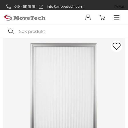
019 - 611 19 19
info@movetech.com
Företag
Privat
Sök
produkt
Välkommen! Välj hur du vill
handla:
Företag
Företag
Privatperson
Privat