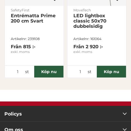
SafetyFirst
MoveTech
Entrématta Prime
LED lightbox
200 cm Svart
classic 50x70
dubbelsidig
Artikelnr: 239108
Artikelnr: 161064
Från
815 :-
Från
2 920 :-
exkl. moms
exkl. moms
st
st
Köp nu
Köp nu
Policys
Om oss