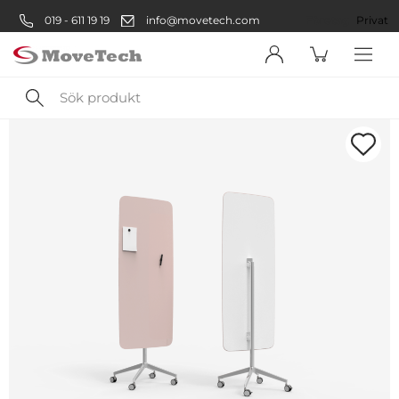
019 - 611 19 19
info@movetech.com
Företag
Privat
Sök
produkt
Välkommen! Välj hur du vill
handla:
Företag
Företag
Privatperson
Privat