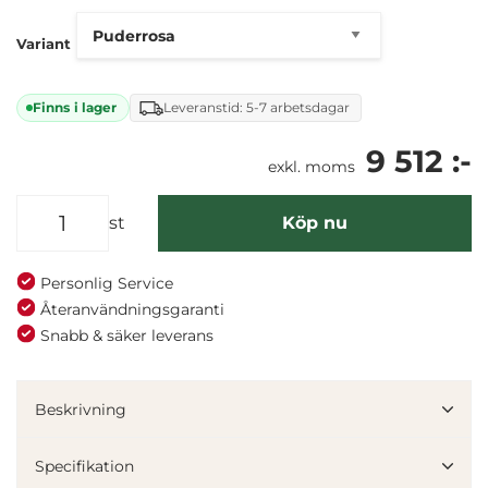
Variant
Finns i lager
Leveranstid: 5-7 arbetsdagar
9 512 :-
exkl. moms
st
Köp nu
Personlig Service
Återanvändningsgaranti
Snabb & säker leverans
Denna webbplats använder cookies
Vi använder enhetsidentifierare för att anpassa innehållet
Beskrivning
och annonserna till användarna, tillhandahålla funktioner
för sociala medier och analysera vår trafik. Vi
Specifikation
vidarebefordrar även sådana identifierare och annan