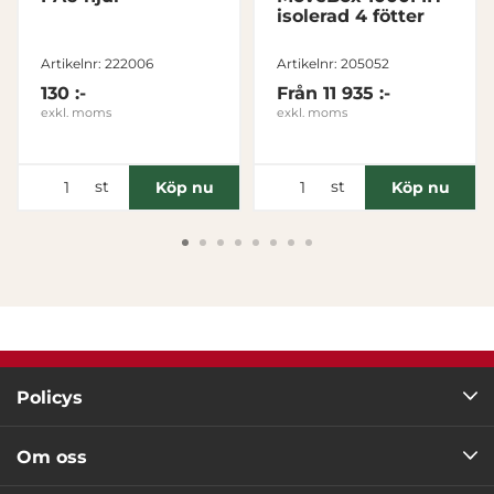
isolerad 4 fötter
Tillåt alla
Artikelnr: 222006
Artikelnr: 205052
130 :-
Från
11 935 :-
Tillåt urval
exkl. moms
exkl. moms
Avvisa
st
st
Köp nu
Köp nu
Policys
Om oss