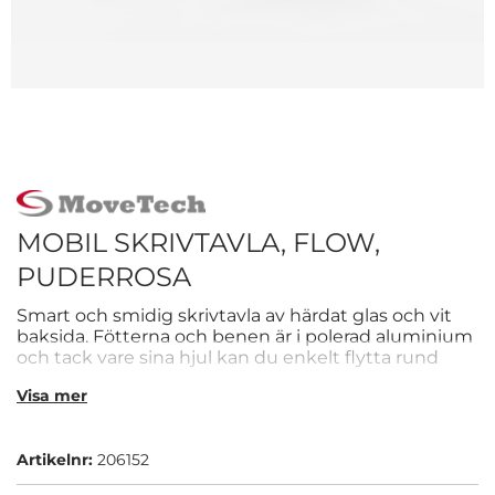
MOBIL SKRIVTAVLA, FLOW,
PUDERROSA
Smart och smidig skrivtavla av härdat glas och vit
baksida. Fötterna och benen är i polerad aluminium
och tack vare sina hjul kan du enkelt flytta rund
tavlan på arbetsplatsen.
Visa mer
Artikelnr:
206152