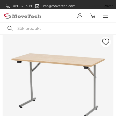
019 - 611 19 19
info@movetech.com
Företag
Privat
Sök
produkt
Välkommen! Välj hur du vill
handla:
Företag
Företag
Privatperson
Privat