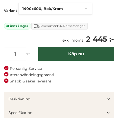
mm bordsskiva
Variant
Finns i lager
Leveranstid: 4-6 arbetsdagar
2 445 :-
exkl. moms
st
Köp nu
Personlig Service
Återanvändningsgaranti
Snabb & säker leverans
Denna webbplats använder cookies
Vi använder enhetsidentifierare för att anpassa innehållet
Beskrivning
och annonserna till användarna, tillhandahålla funktioner
för sociala medier och analysera vår trafik. Vi
Specifikation
vidarebefordrar även sådana identifierare och annan