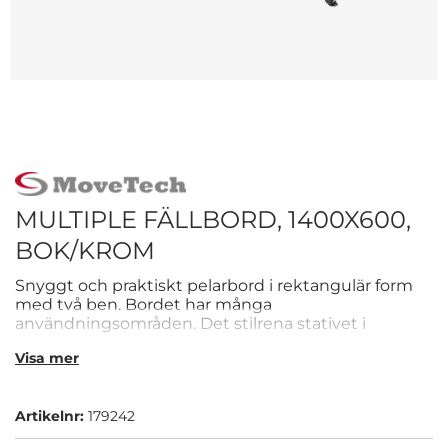
MULTIPLE FÄLLBORD, 1400X600,
BOK/KROM
Snyggt och praktiskt pelarbord i rektangulär form
med två ben. Bordet har många
användningsområden. Det stilrena stativet i
standardutförande är i krom och har en diameter på
Visa mer
50 mm. Det har justerbar fot som gör höjden
anpassningsbar mellan 728- och 748 mm.
Bordsskivan är av bok och är en 22 mm tjock
Artikelnr:
179242
direktlaminerad spånskiva. - Rektangulärt -
Justerbar fot - Många användningsområden - 22