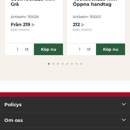
Grå
Öppna handtag
Tillåt alla
Artikelnr: 110026
Artikelnr: 110002
Från
219 :-
212 :-
Tillåt urval
exkl. moms
exkl. moms
Avvisa
st
st
Köp nu
Köp nu
Policys
Om oss