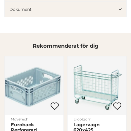
Dokument
Rekommenderat för dig
MoveTech
Ergobjörn
Denna webbplats använder cookies
Euroback
Lagervagn
Vi använder enhetsidentifierare för att anpassa innehållet
Perforerad
620x425