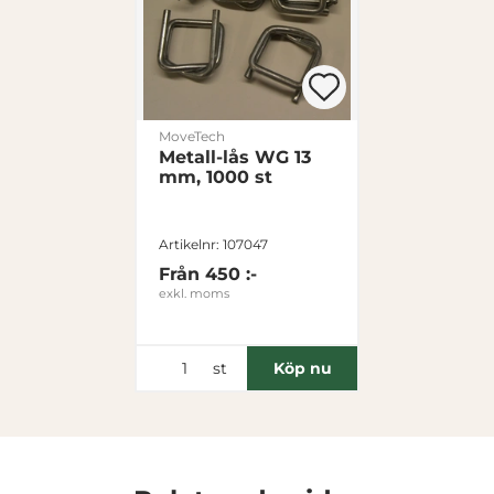
Visa detaljer
Tillåt alla
MoveTech
Metall-lås WG 13
mm, 1000 st
Tillåt urval
Artikelnr: 107047
Avvisa
Från
450 :-
exkl. moms
st
Köp nu