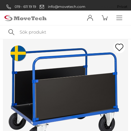
019 - 611 19 19
info@movetech.com
Företag
Privat
Sök
produkt
Välkommen! Välj hur du vill
handla:
Företag
Företag
Privatperson
Privat