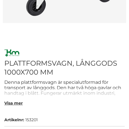
PLATTFORMSVAGN, LÅNGGODS
1000X700 MM
Denna plattformsvagn är specialutformad för
transport av långgods. Den har två höga gavlar och
handtag i blått. Fungerar utmärkt inom industri,
verkstad och andra typer av verksamheter där det
Visa mer
eftersöks en trygg, säker och smidig transport.
Artikelnr:
153201