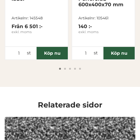
600x400x70 mm
Inställningar
Artikelnr: 145548
Artikelnr: 105461
Statistik
Från
6 501 :-
140 :-
exkl. moms
exkl. moms
Marknadsföring
st
st
Köp nu
Köp nu
Visa detaljer
Tillåt alla
Relaterade sidor
Tillåt urval
Avvisa