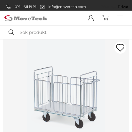
019 - 611 19 19
info@movetech.com
Företag
Privat
Sök
produkt
Välkommen! Välj hur du vill
handla:
Företag
Företag
Privatperson
Privat