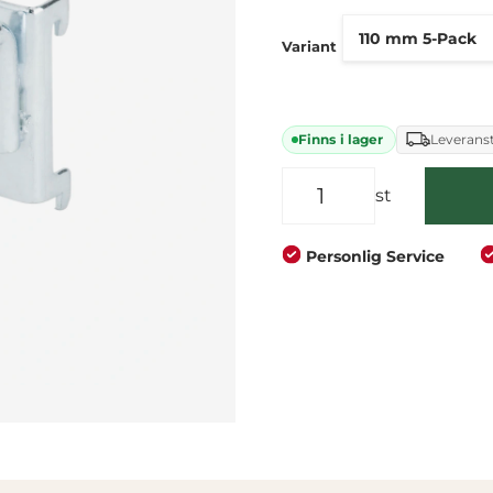
Företag
Privat
Variant
Finns i lager
Leveranst
st
Personlig Service