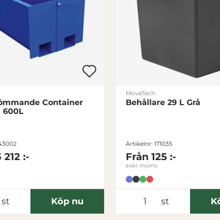
MoveTech
tömmande Container
Behållare 29 L Grå
x 600L
243002
Artikelnr: 171035
3 212 :-
Från
125 :-
exkl. moms
st
Köp nu
st
K