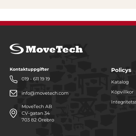
Kontaktuppgifter
Policys
019 - 611 19 19
Katalog
Köpvillkor
info@movetech.com
Integritets
MoveTech AB
CV-gatan 34
703 82 Örebro
Denna webbplats använde