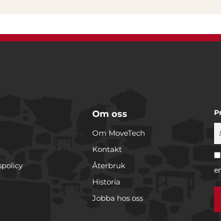
P
Om oss
Om MoveTech
Kontakt
spolicy
Återbruk
e
Historia
Jobba hos oss
r cookies