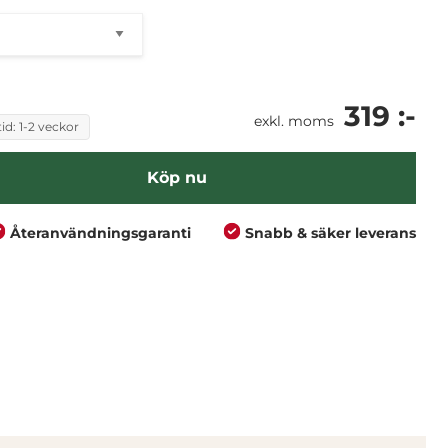
319 :-
exkl. moms
id: 1-2 veckor
Köp nu
Återanvändningsgaranti
Snabb & säker leverans