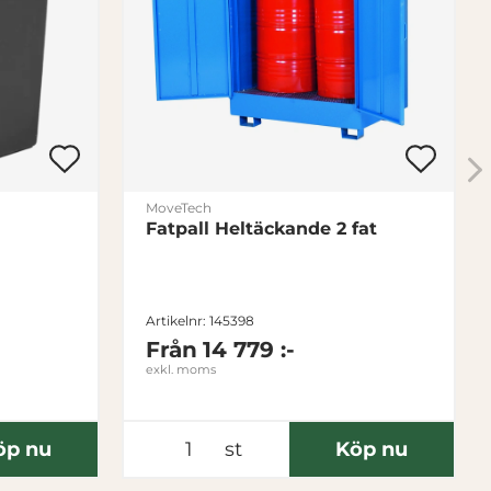
MoveTech
Fatpall Heltäckande 2 fat
Artikelnr: 145398
Från
14 779 :-
exkl. moms
öp nu
st
Köp nu