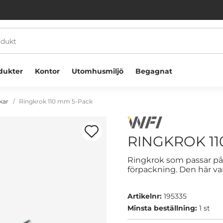
dukter
Kontor
Utomhusmiljö
Begagnat
kar
Ringkrok 110 mm 5-Pack
RINGKROK 11
Ringkrok som passar på 
förpackning. Den här va
Välkommen! Välj hur du vill handla:
Artikelnr:
195335
Företag
Privatperson
Minsta beställning:
1 st