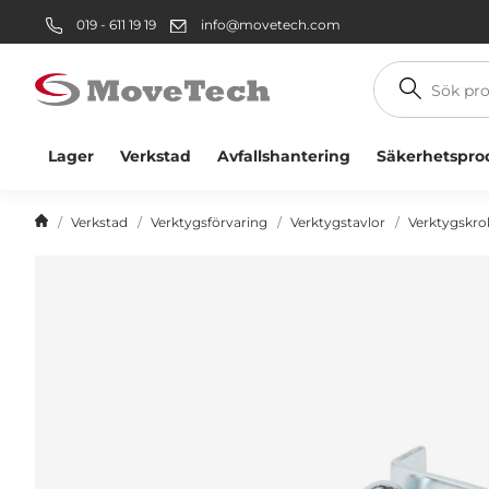
019 - 611 19 19
info@movetech.com
Sök
produkt
Lager
Verkstad
Avfallshantering
Säkerhetspro
Verkstad
Verktygsförvaring
Verktygstavlor
Verktygskro