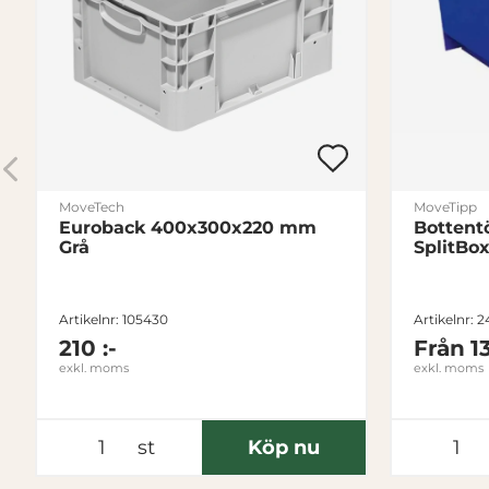
MoveTech
MoveTipp
Euroback 400x300x220 mm
Botten
Grå
SplitBo
Artikelnr: 105430
Artikelnr: 
210 :-
Från
1
exkl. moms
exkl. moms
st
Köp nu