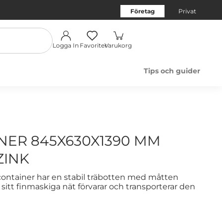
Företag
Privat
Logga In
Favoriter
Varukorg
Tips och guider
NER 845X630X1390 MM
ZINK
container har en stabil träbotten med måtten
tt finmaskiga nät förvarar och transporterar den