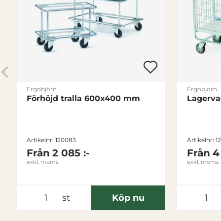
Ergobjörn
Ergobjörn
Förhöjd tralla 600x400 mm
Lagerva
Artikelnr: 120083
Artikelnr: 
Från
2 085 :-
Från
4
exkl. moms
exkl. moms
st
Köp nu