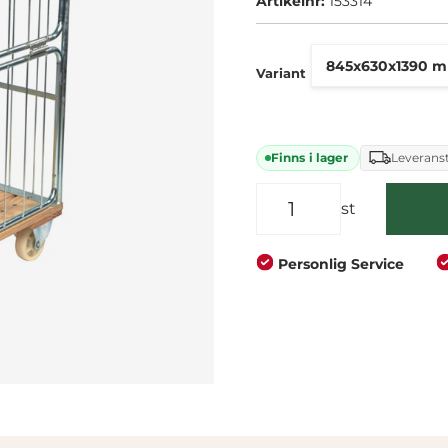
Artikelnr:
153314
Företag
Privat
Variant
Finns i lager
Leveranst
st
Personlig Service