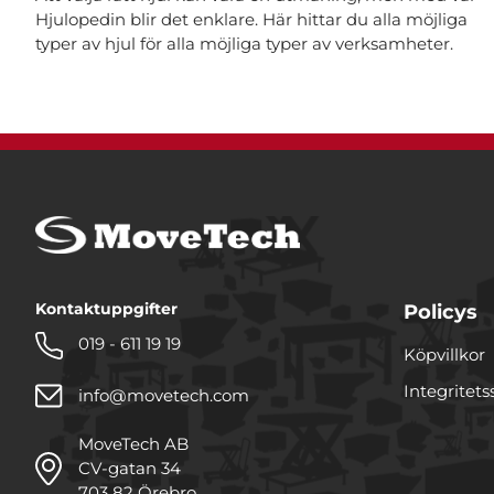
Hjulopedin blir det enklare. Här hittar du alla möjliga
typer av hjul för alla möjliga typer av verksamheter.
Kontaktuppgifter
Policys
019 - 611 19 19
Köpvillkor
Integritets
info@movetech.com
MoveTech AB
CV-gatan 34
703 82 Örebro