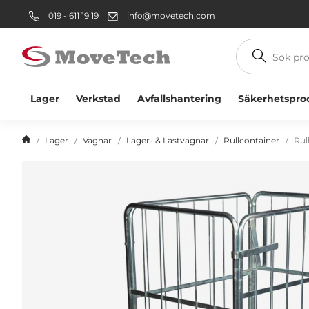
019 - 611 19 19
info@movetech.com
Sök
produkt
Lager
Verkstad
Avfallshantering
Säkerhetspro
Lager
Vagnar
Lager- & Lastvagnar
Rullcontainer
Rul