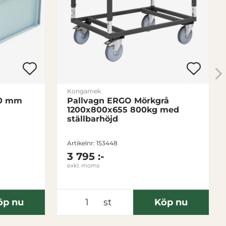
Kongamek
20 mm
Pallvagn ERGO Mörkgrå
1200x800x655 800kg med
ställbarhöjd
Artikelnr: 153448
3 795 :-
exkl. moms
öp nu
st
Köp nu