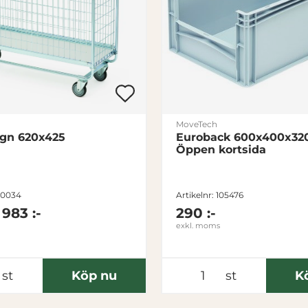
MoveTech
gn 620x425
Euroback 600x400x3
Öppen kortsida
120034
Artikelnr: 105476
 983 :-
290 :-
exkl. moms
st
Köp nu
st
K