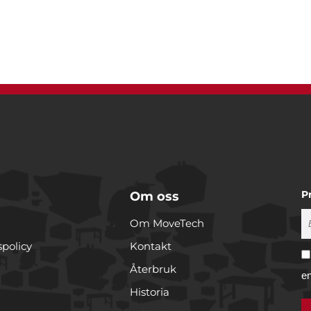
P
Om oss
Om MoveTech
spolicy
Kontakt
Återbruk
e
Historia