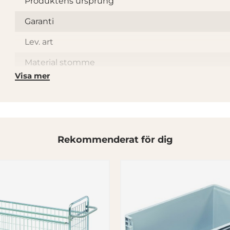
Produktens ursprung
Garanti
Lev. art
Material stomme
Visa mer
Material hyllplan
Hjultyp
Ny
Länkhjul
Rekommenderat för dig
Fasta hjul
Broms
Hjullagertyp
R
Slitbana hjul
Po
Hjuldiameter (mm)