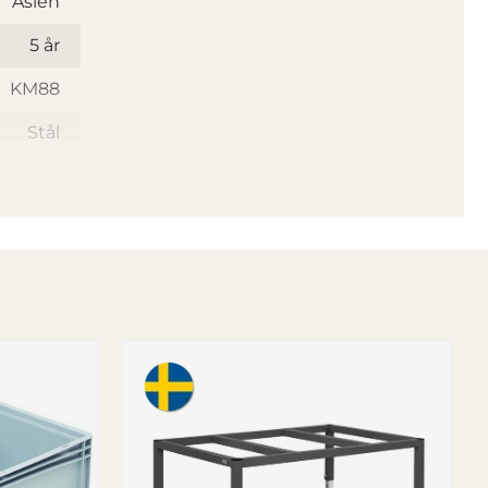
Asien
5 år
KM88
Stål
Trä
lonhjul
2
2
Nej
ullager
lyamid
125