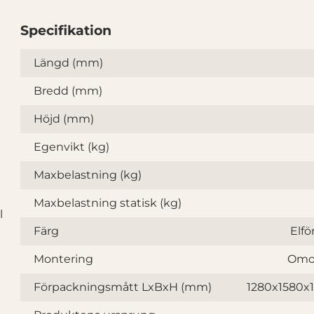
Specifikation
Specifikation
Längd (mm)
Bredd (mm)
Höjd (mm)
Egenvikt (kg)
Maxbelastning (kg)
Maxbelastning statisk (kg)
l
Färg
Elfö
Montering
Omo
Förpackningsmått LxBxH (mm)
1280x1580