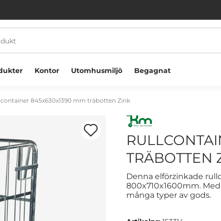
dukter
Kontor
Utomhusmiljö
Begagnat
lcontainer 845x630x1390 mm träbotten Zink
RULLCONTAI
TRÄBOTTEN 
Välkommen! Välj hur du vill handla:
Denna elförzinkade rull
800x710x1600mm. Med si
många typer av gods.
Företag
Privatperson