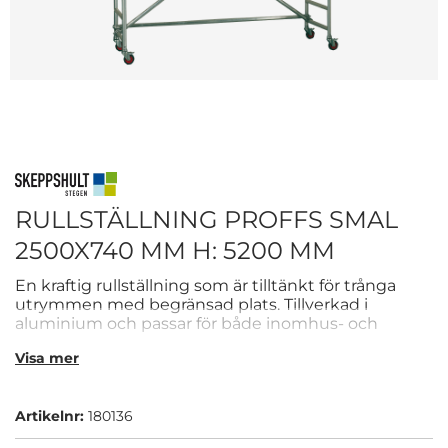
RULLSTÄLLNING PROFFS SMAL
2500X740 MM H: 5200 MM
En kraftig rullställning som är tilltänkt för trånga
utrymmen med begränsad plats. Tillverkad i
aluminium och passar för både inomhus- och
utomhusbruk. Ställningen är 5200 mm hög och
Visa mer
dess plattform är 2500x740 mm.
Artikelnr:
180136