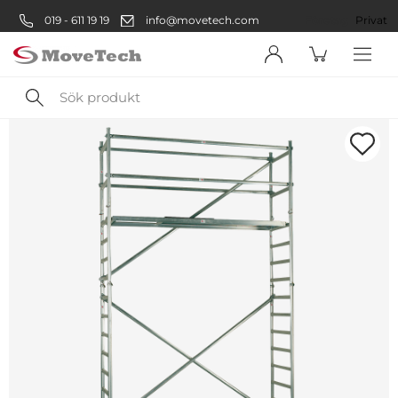
019 - 611 19 19
info@movetech.com
Företag
Privat
Sök
produkt
Välkommen! Välj hur du vill
handla:
Företag
Företag
Privatperson
Privat