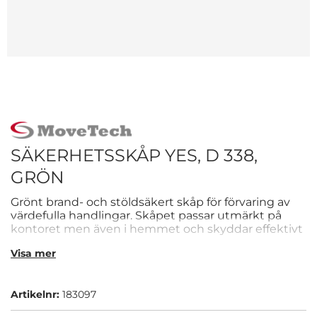
SÄKERHETSSKÅP YES, D 338,
GRÖN
Grönt brand- och stöldsäkert skåp för förvaring av
värdefulla handlingar. Skåpet passar utmärkt på
kontoret men även i hemmet och skyddar effektivt
foton, dokumentation och andra viktiga papper
Visa mer
mot brand och stöld.
Artikelnr:
183097