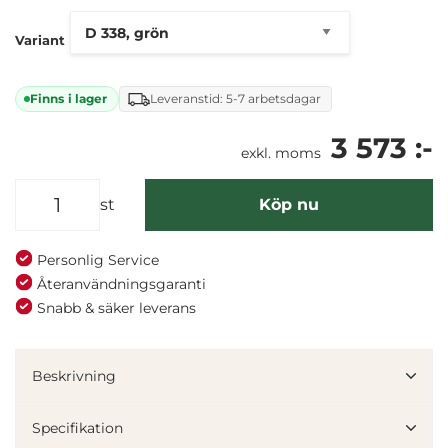
Variant
Finns i lager
Leveranstid: 5-7 arbetsdagar
3 573 :-
exkl. moms
st
Köp nu
Personlig Service
Återanvändningsgaranti
Snabb & säker leverans
Denna webbplats använder cookies
Vi använder enhetsidentifierare för att anpassa innehållet
Beskrivning
och annonserna till användarna, tillhandahålla funktioner
för sociala medier och analysera vår trafik. Vi
Specifikation
vidarebefordrar även sådana identifierare och annan