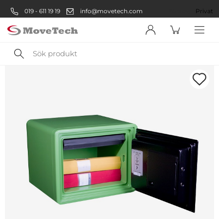
019 - 611 19 19
info@movetech.com
Företag
Privat
Sök
produkt
Välkommen! Välj hur du vill
handla:
Företag
Företag
Privatperson
Privat