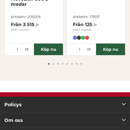
medar
Tillåt alla
Artikelnr: 205005
Artikelnr: 171031
Från
3 515 :-
Från
125 :-
Tillåt urval
exkl. moms
exkl. moms
Avvisa
st
st
Köp nu
Köp nu
Policys
Om oss