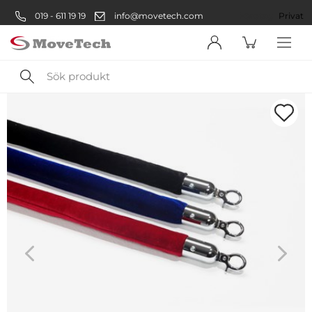
019 - 611 19 19
info@movetech.com
Företag
Privat
Sök
produkt
Välkommen! Välj hur du vill
handla:
Företag
Företag
Privatperson
Privat