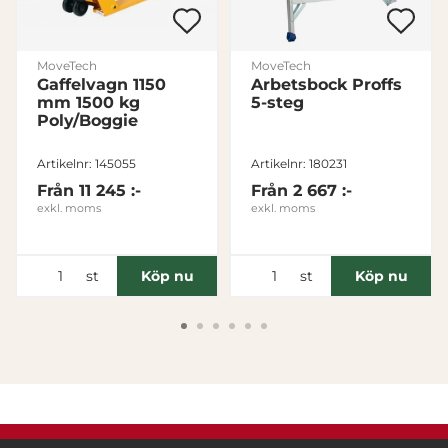
MoveTech
MoveTech
Gaffelvagn 1150
Arbetsbock Proffs
mm 1500 kg
5-steg
Poly/Boggie
Artikelnr: 145055
Artikelnr: 180231
Från
11 245 :-
Från
2 667 :-
exkl. moms
exkl. moms
st
st
Köp nu
Köp nu