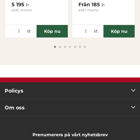
Tillåt alla
5 195 :-
Från
185 :-
exkl. moms
exkl. moms
Tillåt urval
st
st
Köp nu
Köp nu
Avvisa
Policys
Om oss
Prenumerera på vårt nyhetsbrev