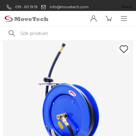
019 - 611 19 19
info@movetech.com
Företag
Privat
Sök
produkt
Välkommen! Välj hur du vill
handla:
Företag
Företag
Privatperson
Privat