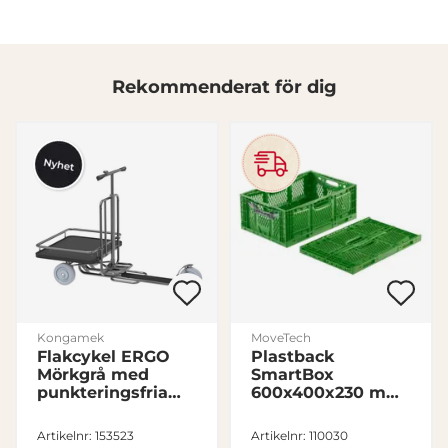
annons- och analysföretag som vi samarbetar med.
Dessa kan i sin tur kombinera informationen med annan
information som du har tillhandahållit eller som de har
samlat in när du har använt deras tjänster.
Rekommenderat för dig
Samtyckesval
Nödvändig
Inställningar
Statistik
Marknadsföring
Kongamek
MoveTech
Flakcykel ERGO
Plastback
Mörkgrå med
SmartBox
punkteringsfria
600x400x230 mm
Visa detaljer
hjul
Hopfällbar 46L,
Grön
Artikelnr: 153523
Artikelnr: 110030