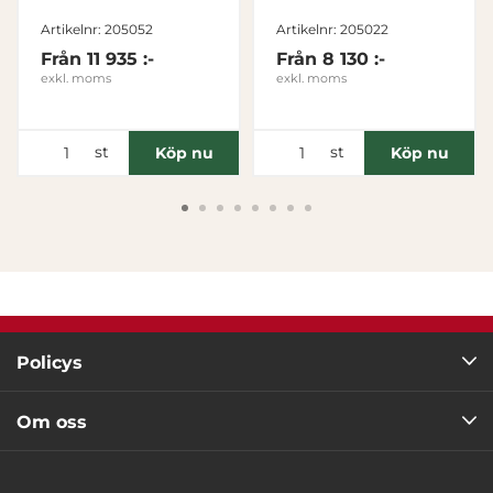
gångjärnslock 3
medar
Tillåt alla
Artikelnr: 205052
Artikelnr: 205022
Från
11 935 :-
Från
8 130 :-
exkl. moms
exkl. moms
Tillåt urval
Avvisa
st
st
Köp nu
Köp nu
Policys
Om oss