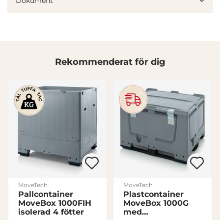
Dokument
annons- och analysföretag som vi samarbetar med.
Dessa kan i sin tur kombinera informationen med annan
information som du har tillhandahållit eller som de har
samlat in när du har använt deras tjänster.
Rekommenderat för dig
Samtyckesval
Nödvändig
Inställningar
Statistik
Marknadsföring
MoveTech
MoveTech
Pallcontainer
Plastcontainer
Visa detaljer
MoveBox 1000FIH
MoveBox 1000G
isolerad 4 fötter
med