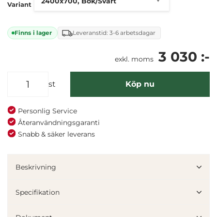
Variant
Finns i lager
Leveranstid: 3-6 arbetsdagar
3 030 :-
exkl. moms
st
Köp nu
Personlig Service
Återanvändningsgaranti
Snabb & säker leverans
Denna webbplats använder cookies
Beskrivning
Vi använder enhetsidentifierare för att anpassa innehållet
och annonserna till användarna, tillhandahålla funktioner
Specifikation
för sociala medier och analysera vår trafik. Vi
vidarebefordrar även sådana identifierare och annan
information från din enhet till de sociala medier och