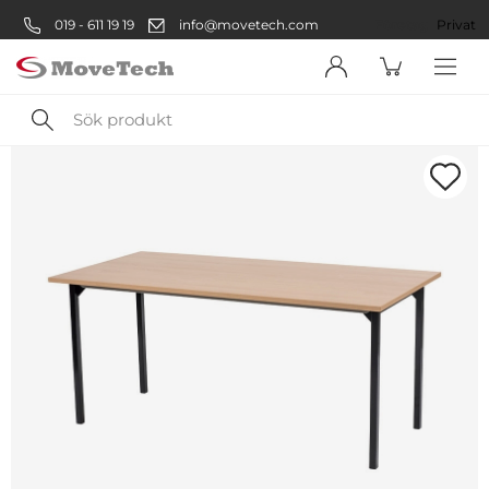
019 - 611 19 19
info@movetech.com
Företag
Privat
Sök
produkt
Välkommen! Välj hur du vill
handla:
Företag
Företag
Privatperson
Privat