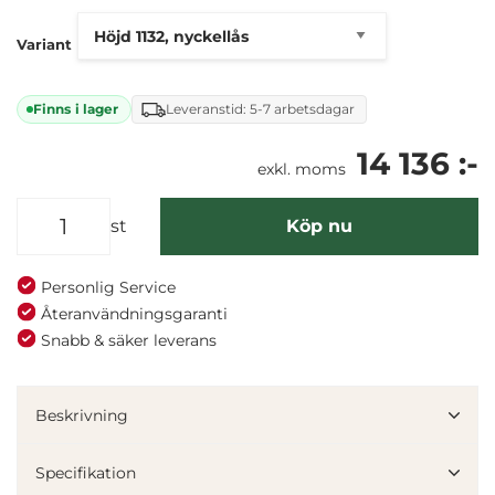
Variant
Finns i lager
Leveranstid: 5-7 arbetsdagar
14 136 :-
exkl. moms
st
Köp nu
Personlig Service
Återanvändningsgaranti
Snabb & säker leverans
Denna webbplats använder cookies
Vi använder enhetsidentifierare för att anpassa innehållet
Beskrivning
och annonserna till användarna, tillhandahålla funktioner
för sociala medier och analysera vår trafik. Vi
Specifikation
vidarebefordrar även sådana identifierare och annan