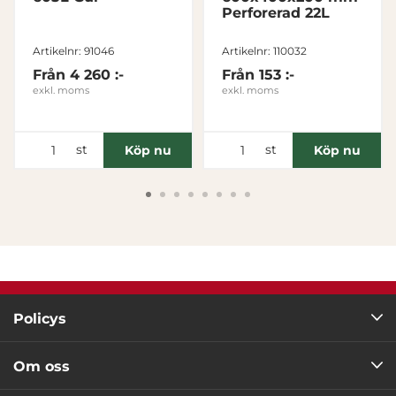
Perforerad 22L
Tillåt alla
Artikelnr: 91046
Artikelnr: 110032
Från
4 260 :-
Från
153 :-
Tillåt urval
exkl. moms
exkl. moms
Avvisa
st
st
Köp nu
Köp nu
Policys
Om oss