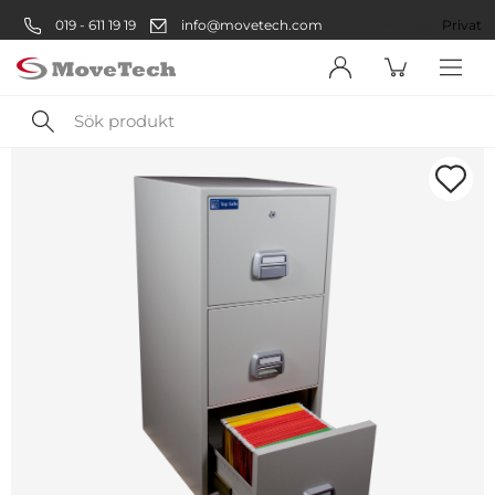
019 - 611 19 19
info@movetech.com
Företag
Privat
Sök
produkt
Välkommen! Välj hur du vill
handla:
Företag
Företag
Privatperson
Privat