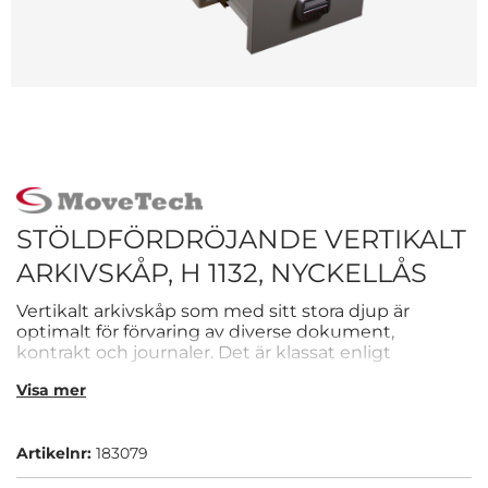
STÖLDFÖRDRÖJANDE VERTIKALT
ARKIVSKÅP, H 1132, NYCKELLÅS
Vertikalt arkivskåp som med sitt stora djup är
optimalt för förvaring av diverse dokument,
kontrakt och journaler. Det är klassat enligt
brandklass 90P och ger ett stöldfördröjande skydd.
Visa mer
Skåpet är inrett med mappskenor.
Artikelnr:
183079