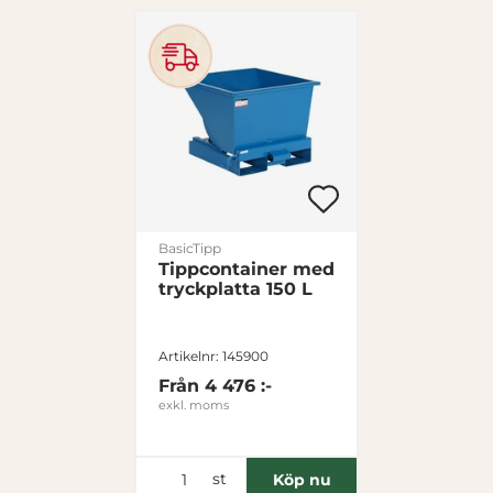
BasicTipp
Tippcontainer med
tryckplatta 150 L
Artikelnr: 145900
Från
4 476 :-
exkl. moms
st
Köp nu