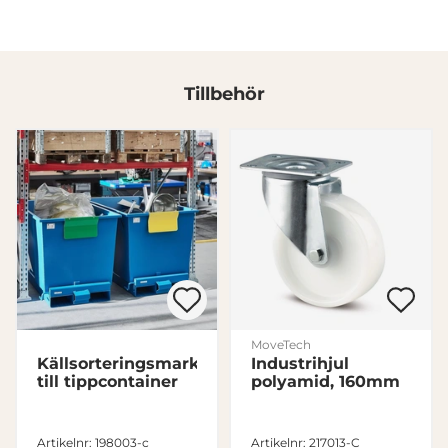
Tillbehör
MoveTech
Källsorteringsmarkör
Industrihjul
till tippcontainer
polyamid, 160mm
Denna webbplats använder cookies
Artikelnr: 198003-c
Artikelnr: 217013-C