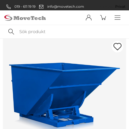
019 - 611 19 19
info@movetech.com
Företag
Privat
Sök
produkt
Välkommen! Välj hur du vill
handla:
Företag
Företag
Privatperson
Privat