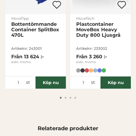
Marknadsföring
MoveTipp
MoveTech
Bottentömmande
Plastcontainer
Visa detaljer
Container SplitBox
MoveBox Heavy
470L
Duty 800 Ljusgrå
Tillåt alla
Artikelnr: 243001
Artikelnr: 233002
Från
13 624 :-
Från
3 260 :-
Tillåt urval
exkl. moms
exkl. moms
Avvisa
st
st
Köp nu
Köp nu
Relaterade produkter