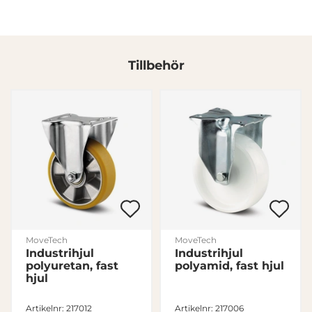
Tillbehör
MoveTech
MoveTech
r
Industrihjul
Industrihjul
polyuretan, fast
polyamid, fast hjul
hjul
Artikelnr: 217012
Artikelnr: 217006