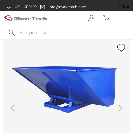
019 - 611 19 19
info@movetech.com
Företag
Privat
Sök
produkt
Välkommen! Välj hur du vill
handla:
Företag
Företag
Privatperson
Privat