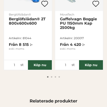
Marknadsföring
Berglöfslådan®
MoveTech
Berglöfslådan® 2T
Gaffelvagn Boggie
800x600x600
PU 1150mm Kap
Visa detaljer
2500kg
Artikelnr: 81044
Artikelnr: 200017
Tillåt alla
Från
8 515 :-
Från
4 420 :-
exkl. moms
exkl. moms
Tillåt urval
st
st
Köp nu
Köp nu
Avvisa
Relaterade produkter