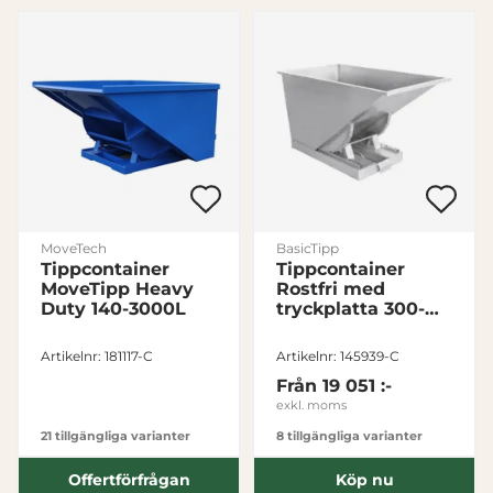
MoveTech
BasicTipp
Tippcontainer
Tippcontainer
MoveTipp Heavy
Rostfri med
Duty 140-3000L
tryckplatta 300-
1100L
Artikelnr: 181117-C
Artikelnr: 145939-C
Från
19 051 :-
exkl. moms
21 tillgängliga varianter
8 tillgängliga varianter
Offertförfrågan
Köp nu