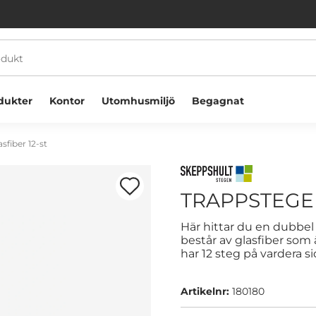
dukter
Kontor
Utomhusmiljö
Begagnat
sfiber 12-st
TRAPPSTEGE 
Här hittar du en dubbel
består av glasfiber som 
Välkommen! Välj hur du vill handla:
har 12 steg på vardera si
Företag
Privatperson
Artikelnr:
180180