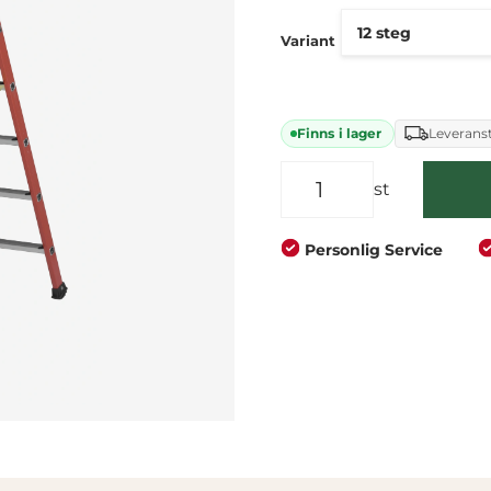
Företag
Privat
Variant
Finns i lager
Leveranst
st
Personlig Service