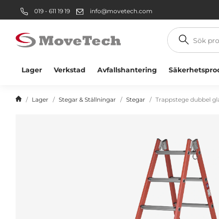
019 - 611 19 19
info@movetech.com
Sök
produkt
Lager
Verkstad
Avfallshantering
Säkerhetspro
Lager
Stegar & Ställningar
Stegar
Trappstege dubbel gla