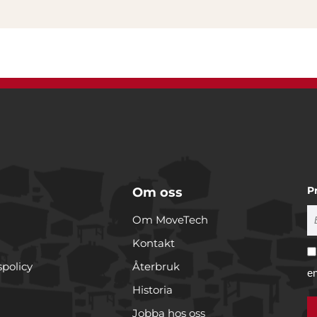
P
Om oss
Om MoveTech
Kontakt
spolicy
Återbruk
e
Historia
Jobba hos oss