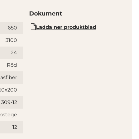
Dokument
Ladda ner produktblad
650
3100
24
Röd
lasfiber
50x200
309-12
ppstege
12