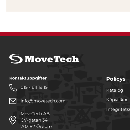
Kontaktuppgifter
Policys
019 - 611 19 19
Katalog
Köpvillkor
info@movetech.com
Integritets
MoveTech AB
CV-gatan 34
703 82 Örebro