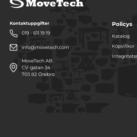
Kontaktuppgifter
Policys
019 - 611 19 19
Katalog
Köpvillkor
info@movetech.com
Integritets
MoveTech AB
CV-gatan 34
703 82 Örebro
Denna webbplats använde
Vi använder enhetsidentifie
funktioner för sociala medi
annan information från din
samarbetar med. Dessa kan
tillhandahållit eller som d