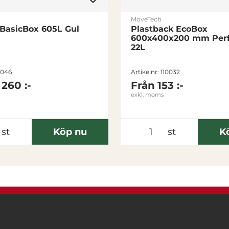
MoveTech
 BasicBox 605L Gul
Plastback EcoBox
600x400x200 mm Perf
22L
1046
Artikelnr: 110032
 260 :-
Från
153 :-
exkl. moms
st
Köp nu
st
K