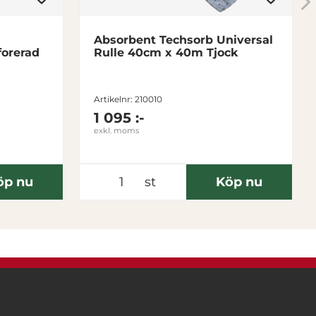
Absorbent Techsorb Universal
orerad
Rulle 40cm x 40m Tjock
Artikelnr: 210010
1 095 :-
exkl. moms
öp nu
st
Köp nu