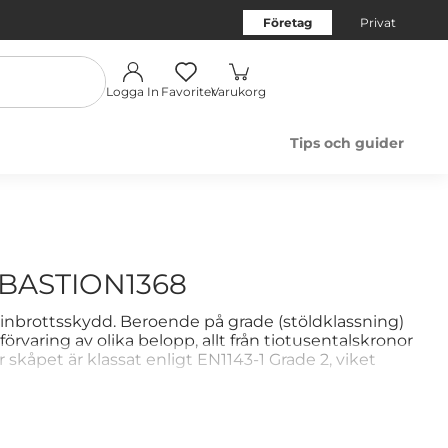
Företag
Privat
Logga In
Favoriter
Varukorg
Tips och guider
BASTION1368
inbrottsskydd. Beroende på grade (stöldklassning)
 förvaring av olika belopp, allt från tiotusentalskronor
r skåpet är klassat enligt EN1143-1 Grade 2, viket
rat försäkringsbelopp på 140 000 kr i olarmad
märkt för säker förvaring av smycken, värdepapper,
a summor kontanter. Det är inrett med hyllor och
lkodlås.