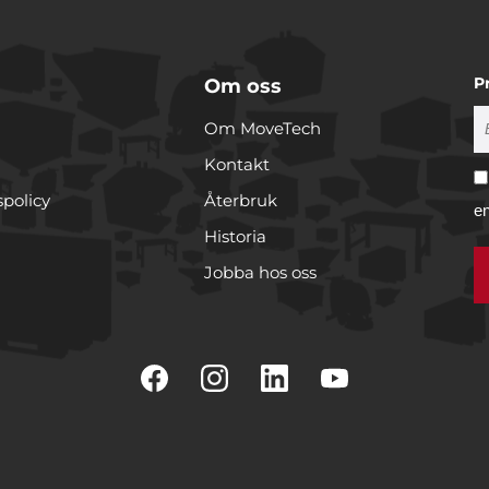
P
Om oss
Om MoveTech
Kontakt
spolicy
Återbruk
e
Historia
Jobba hos oss
r cookies
rare för att anpassa innehållet och annonserna till användarna, t
er och analysera vår trafik. Vi vidarebefordrar även sådana ident
 enhet till de sociala medier och annons- och analysföretag som 
 i sin tur kombinera informationen med annan information som
e har samlat in när du har använt deras tjänster.