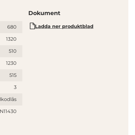
Dokument
Ladda ner produktblad
680
1320
510
1230
515
3
lkodlås
EN11430