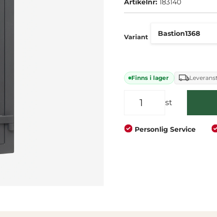
Artikelnr:
183140
Företag
Privat
Variant
Finns i lager
Leveranst
st
Personlig Service