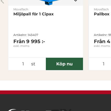
MoveTech
MoveTech
Miljöpall för 1 Cipax
Pallbox
Artikelnr: 145407
Artikelnr: 9
Från
9 995 :-
Från
4
exkl. moms
exkl. moms
st
Köp nu