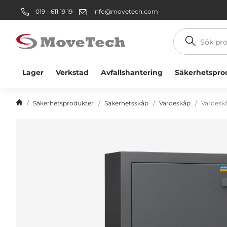
019 - 611 19 19
info@movetech.com
Sök
produkt
Lager
Verkstad
Avfallshantering
Säkerhetspro
Säkerhetsprodukter
Säkerhetsskåp
Värdeskåp
Värdeskå