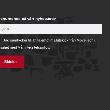
renumerera på vårt nyhetsbrev
Jag samtycker till att ta emot mailutskick från MoveTech i
nlighet med
Vår integritetspolicy.
Skicka
Tillåt alla
illhandahålla
ifierare och
Tillåt urval
vi
 du har
Avvisa