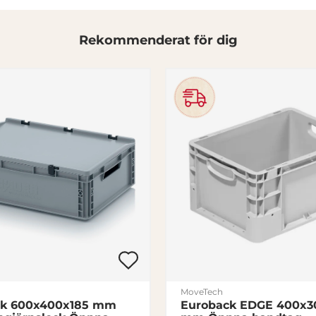
Rekommenderat för dig
MoveTech
ck 600x400x185 mm
Euroback EDGE 400x3