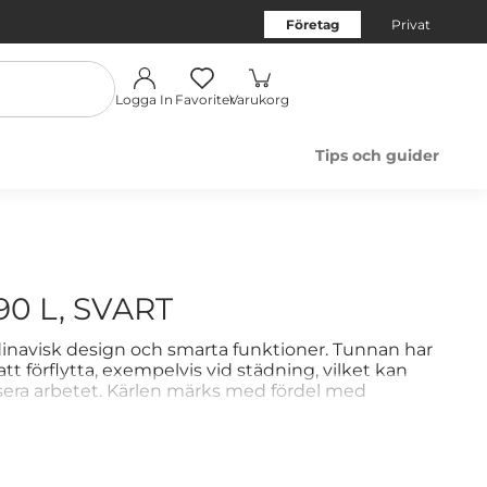
Företag
Privat
Logga In
Favoriter
Varukorg
Tips och guider
0 L, SVART
inavisk design och smarta funktioner. Tunnan har
tt förflytta, exempelvis vid städning, vilket kan
isera arbetet. Kärlen märks med fördel med
sortering. Tunnan rymmer 90 liter.