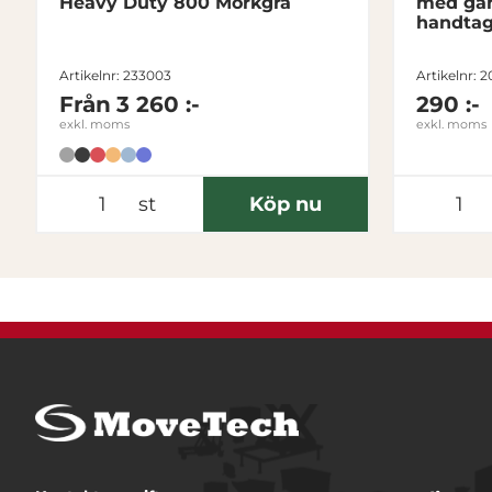
Heavy Duty 800 Mörkgrå
med gån
handta
Artikelnr: 233003
Artikelnr: 
Från
3 260 :-
290 :-
exkl. moms
exkl. moms
st
Köp nu