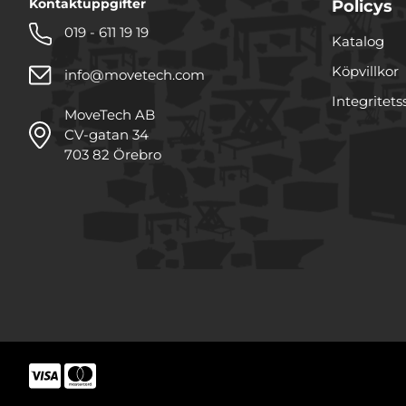
Kontaktuppgifter
Policys
019 - 611 19 19
Katalog
Köpvillkor
info@movetech.com
Integritets
MoveTech AB
CV-gatan 34
703 82 Örebro
Denna webbplats använde
Vi använder enhetsidentifie
funktioner för sociala medi
annan information från din
samarbetar med. Dessa kan
tillhandahållit eller som d
Samtyckesval
Nödvändig