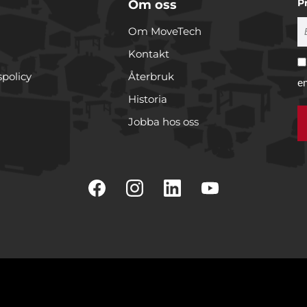
P
Om oss
Om MoveTech
Kontakt
spolicy
Återbruk
e
Historia
Jobba hos oss
r cookies
rare för att anpassa innehållet och annonserna till användarna, t
er och analysera vår trafik. Vi vidarebefordrar även sådana ident
 enhet till de sociala medier och annons- och analysföretag som 
 i sin tur kombinera informationen med annan information som
e har samlat in när du har använt deras tjänster.
Inställningar
Statistik
Marknadsfö