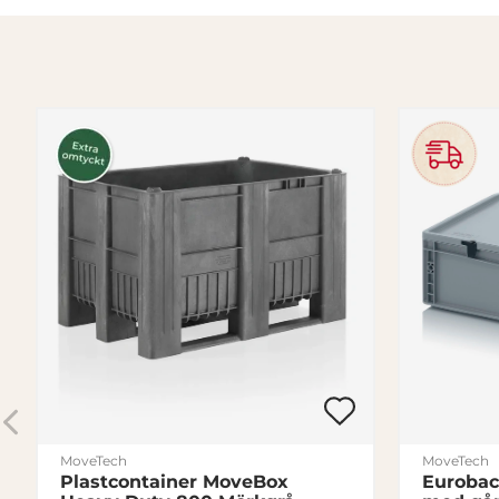
MoveTech
MoveTech
Plastcontainer MoveBox
Euroba