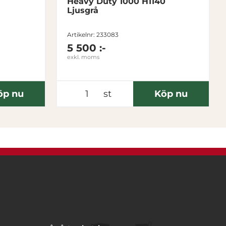
Heavy Duty 1000 H1140
Ljusgrå
Artikelnr: 233083
5 500 :-
exkl. moms
öp nu
st
Köp nu