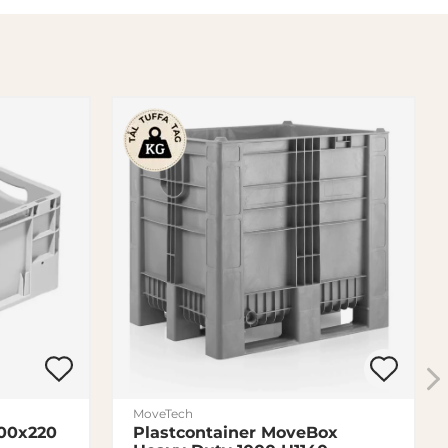
MoveTech
00x220
Plastcontainer MoveBox