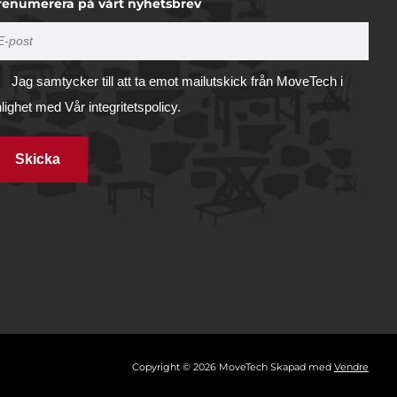
renumerera på vårt nyhetsbrev
Jag samtycker till att ta emot mailutskick från MoveTech i
nlighet med
Vår integritetspolicy.
Skicka
Tillåt alla
illhandahålla
ifierare och
Tillåt urval
vi
 du har
Avvisa
ring
Visa detaljer
Copyright © 2026 MoveTech Skapad med
Vendre