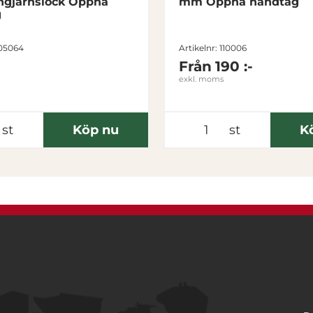
gjärnslock Öppna
mm Öppna handtag
g
205064
Artikelnr: 110006
Från
190 :-
exkl. moms
st
Köp nu
st
K