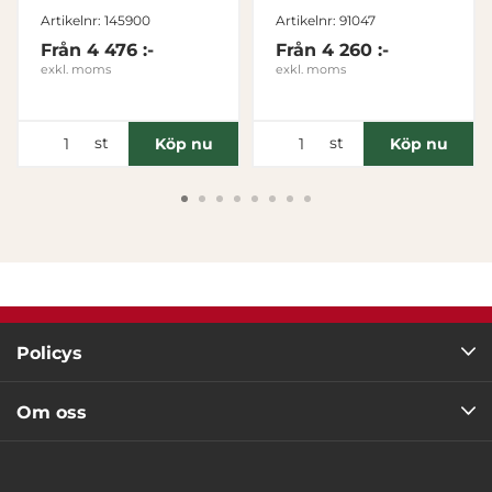
Tillåt alla
Artikelnr: 145900
Artikelnr: 91047
Från
4 476 :-
Från
4 260 :-
exkl. moms
exkl. moms
Tillåt urval
st
st
Köp nu
Köp nu
Avvisa
Policys
Om oss