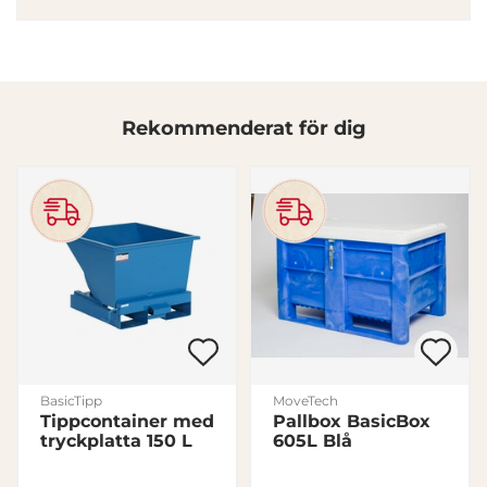
annons- och analysföretag som vi samarbetar med.
Dessa kan i sin tur kombinera informationen med annan
information som du har tillhandahållit eller som de har
samlat in när du har använt deras tjänster.
Rekommenderat för dig
Samtyckesval
Nödvändig
Inställningar
Statistik
Marknadsföring
BasicTipp
MoveTech
Tippcontainer med
Pallbox BasicBox
tryckplatta 150 L
605L Blå
Visa detaljer