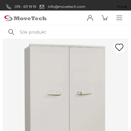
019 - 611 19 19
info@movetech.com
Företag
Privat
Sök
produkt
Välkommen! Välj hur du vill
handla:
Företag
Företag
Privatperson
Privat