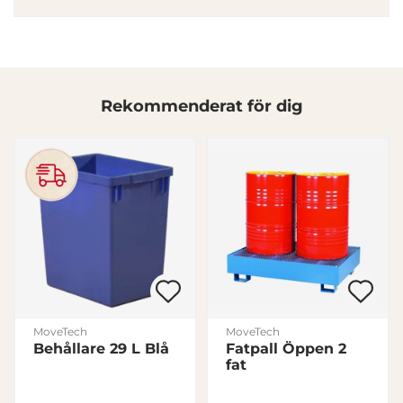
annons- och analysföretag som vi samarbetar med.
Dessa kan i sin tur kombinera informationen med annan
information som du har tillhandahållit eller som de har
samlat in när du har använt deras tjänster.
Rekommenderat för dig
Samtyckesval
Nödvändig
Inställningar
Statistik
Marknadsföring
MoveTech
MoveTech
Behållare 29 L Blå
Fatpall Öppen 2
fat
Visa detaljer