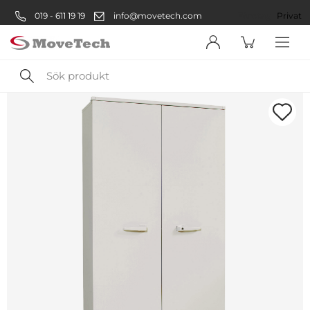
019 - 611 19 19
info@movetech.com
Företag
Privat
Sök
produkt
Välkommen! Välj hur du vill
handla:
Företag
Företag
Privatperson
Privat