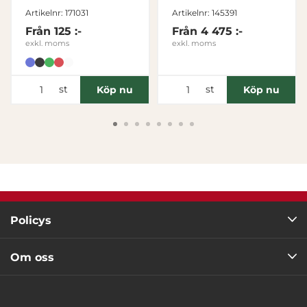
Tillåt alla
Artikelnr: 171031
Artikelnr: 145391
Från
125 :-
Från
4 475 :-
exkl. moms
exkl. moms
Tillåt urval
st
st
Köp nu
Köp nu
Avvisa
Policys
Om oss