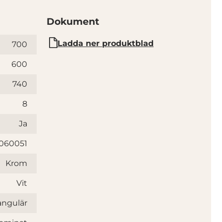
Dokument
Ladda ner produktblad
700
600
740
8
Ja
060051
Krom
Vit
angulär