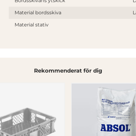
Bordsskivans ytskick
L
Material bordsskiva
L
Material stativ
Rekommenderat för dig