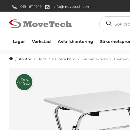
019 - 611 19 19
info@movetech.com
Sök
produkt
Lager
Verkstad
Avfallshantering
Säkerhetspro
Kontor
Bord
Fällbara bord
Fällbart skrivbord, Examen,