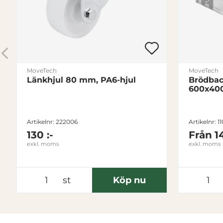
MoveTech
MoveTech
Länkhjul 80 mm, PA6-hjul
Brödbac
600x40
Artikelnr: 222006
Artikelnr: 1
130 :-
Från
1
exkl. moms
exkl. moms
st
Köp nu