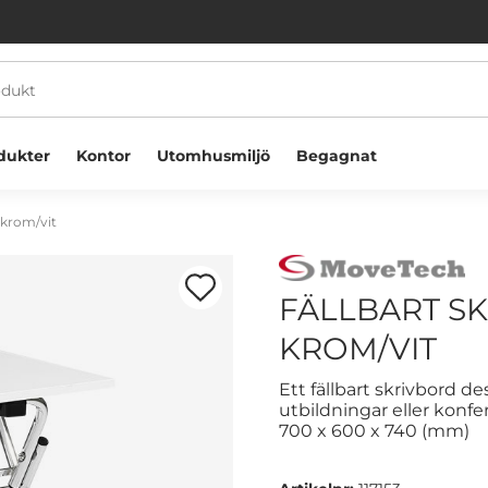
dukter
Kontor
Utomhusmiljö
Begagnat
 krom/vit
FÄLLBART SK
KROM/VIT
Välkommen! Välj hur du vill handla:
Ett fällbart skrivbord d
utbildningar eller konfer
700 x 600 x 740 (mm)
Företag
Privatperson