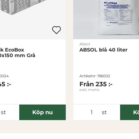
Absol
k EcoBox
ABSOL blå 40 liter
0x150 mm Grå
10024
Artikelnr: 196002
45 :-
Från
235 :-
exkl. moms
st
Köp nu
st
K