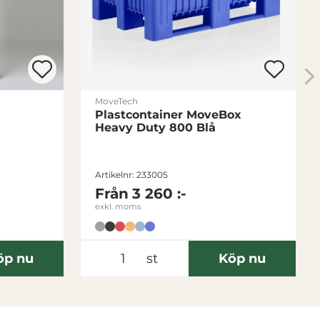
MoveTech
Plastcontainer MoveBox
Heavy Duty 800 Blå
Artikelnr: 233005
Från
3 260 :-
exkl. moms
öp nu
st
Köp nu