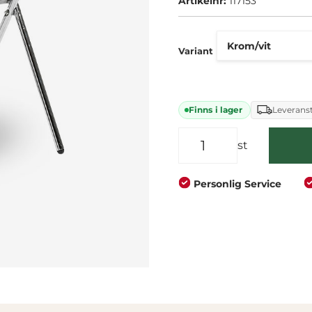
Artikelnr:
117153
Företag
Privat
Variant
Finns i lager
Leveranst
st
Personlig Service