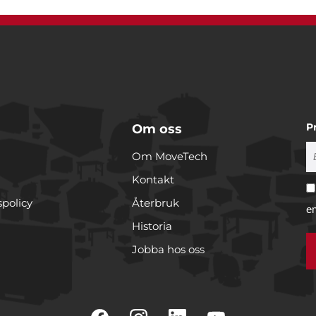
P
Om oss
Om MoveTech
Kontakt
spolicy
Återbruk
e
Historia
Jobba hos oss
r cookies
rare för att anpassa innehållet och annonserna till användarna, t
er och analysera vår trafik. Vi vidarebefordrar även sådana ident