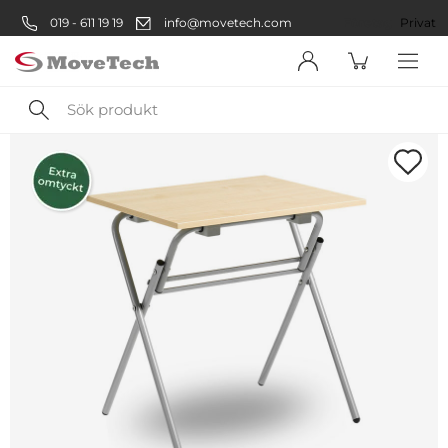
019 - 611 19 19
info@movetech.com
Företag
Privat
Sök
produkt
Välkommen! Välj hur du vill
handla:
Företag
Företag
Privatperson
Privat