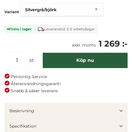
Variant
Finns i lager
Leveranstid: 3-5 arbetsdagar
1 269 :-
exkl. moms
st
Köp nu
Personlig Service
Återanvändningsgaranti
Snabb & säker leverans
Denna webbplats använder cookies
Vi använder enhetsidentifierare för att anpassa innehållet
Beskrivning
och annonserna till användarna, tillhandahålla funktioner
för sociala medier och analysera vår trafik. Vi
Specifikation
vidarebefordrar även sådana identifierare och annan