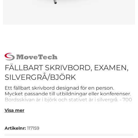
FÄLLBART SKRIVBORD, EXAMEN,
SILVERGRÅ/BJÖRK
Ett fällbart skrivbord designad för en person.
Mycket passande till utbildningar eller konferenser.
Bordsskivan är i björk och stativet är i silvergrå. - 700
x 600 x 740 (mm)
Visa mer
Artikelnr:
117159