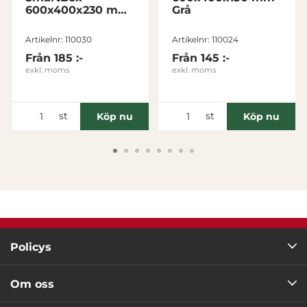
600x400x230 mm
Grå
Hopfällbar 46L,
Tillåt alla
Grön
Artikelnr: 110030
Artikelnr: 110024
Från
185 :-
Från
145 :-
Tillåt urval
exkl. moms
exkl. moms
Avvisa
st
st
Köp nu
Köp nu
Policys
Om oss