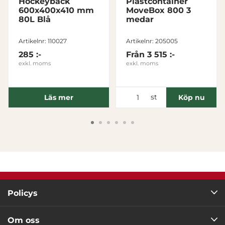
Hockeyback
Plastcontainer
600x400x410 mm
MoveBox 800 3
80L Blå
medar
Tillåt alla
Artikelnr: 110027
Artikelnr: 205005
Tillåt urval
285 :-
Från
3 515 :-
exkl. moms
exkl. moms
Avvisa
st
Läs mer
Köp nu
Policys
Om oss