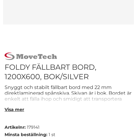
FOLDY FÄLLBART BORD,
1200X600, BOK/SILVER
Snyggt och stabilt fällbart bord med 22 mm
direktlaminerad spånskiva. Skivan är i bok. Bordet är
enkelt att fälla ihop och smidigt att transportera
med bordsvagn. Eftersom bordet är hopfällbart
Visa mer
passar det utmärkt för event eller på platser där det
inte används hela tiden. Det har ett gavelunderrede
och ställbara fötter. Stativet är i modern design, har
Artikelnr:
179141
en diameter på 32 mm och är silverfärgat. Bordet är
1200mm långt och 600mm brett. - Hopfällbart -
Minsta beställning:
1 st