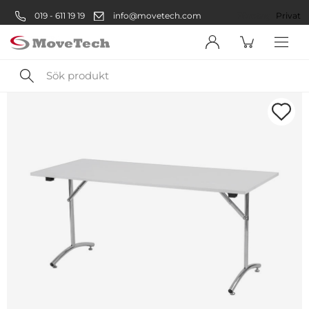
019 - 611 19 19
info@movetech.com
Företag
Privat
Sök
produkt
Välkommen! Välj hur du vill
handla:
Företag
Företag
Privatperson
Privat