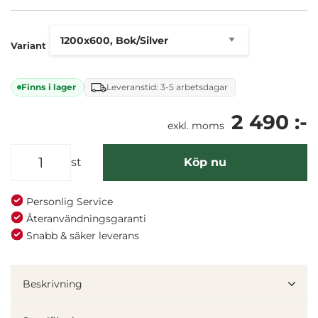
Mångsidigt - 22 mm bordsskiva - Stativ i modern
design
Variant
Finns i lager
Leveranstid: 3-5 arbetsdagar
2 490 :-
exkl. moms
st
Köp nu
Personlig Service
Återanvändningsgaranti
Snabb & säker leverans
Denna webbplats använder cookies
Vi använder enhetsidentifierare för att anpassa innehållet
Beskrivning
och annonserna till användarna, tillhandahålla funktioner
för sociala medier och analysera vår trafik. Vi