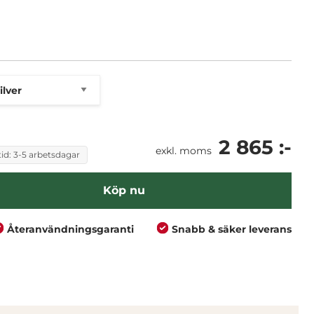
är i silver. Bordet är 1600mm långt och 700mm
ångsidigt - 22 mm bordsskiva - Stativ i modern design
2 865 :-
exkl. moms
id: 3-5 arbetsdagar
Köp nu
Återanvändningsgaranti
Snabb & säker leverans