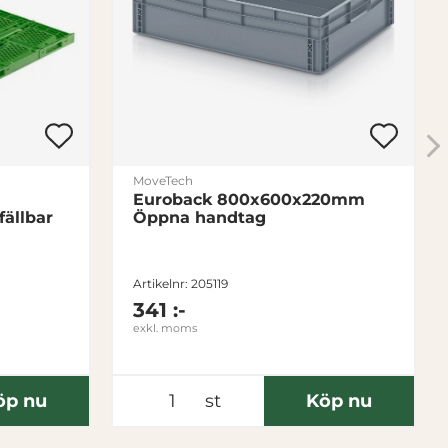
MoveTech
Euroback 800x600x220mm
ällbar
Öppna handtag
Artikelnr: 205119
341 :-
exkl. moms
öp nu
st
Köp nu