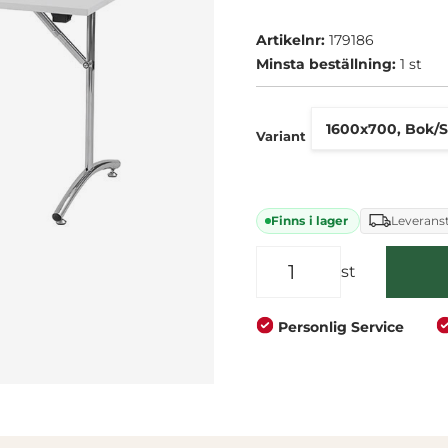
diameter på 32 mm och 
Företag
Privat
brett. - Hopfällbart - M
Artikelnr:
179186
Minsta beställning:
1 st
Variant
Finns i lager
Leveranst
st
Personlig Service