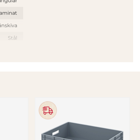
angulär
aminat
ånskiva
Stål