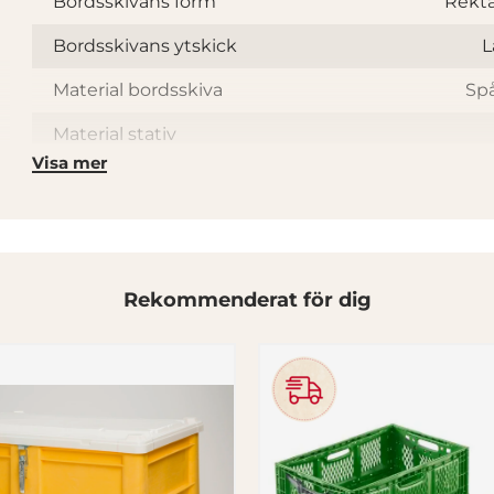
Bordsskivans form
Rekt
Bordsskivans ytskick
L
Material bordsskiva
Sp
Material stativ
Visa mer
Rekommenderat för dig