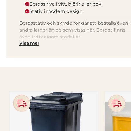
Bordsskiva i vitt, björk eller bok
Stativ i modern design
Bordsstativ och skivdekor går att beställa även i
andra färger än de som visas här. Bordet finns
även i ytterligare storlekar.
Visa mer