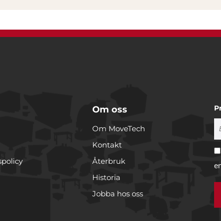
P
Om oss
Om MoveTech
Kontakt
spolicy
Återbruk
e
Historia
Jobba hos oss
r cookies