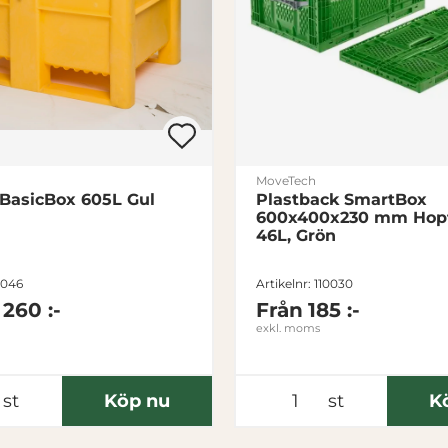
MoveTech
 BasicBox 605L Gul
Plastback SmartBox
600x400x230 mm Hopf
46L, Grön
1046
Artikelnr: 110030
 260 :-
Från
185 :-
exkl. moms
st
Köp nu
st
K