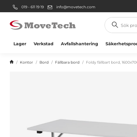
019 - 611 19 19
info@movetech.com
Sök
produkt
Lager
Verkstad
Avfallshantering
Säkerhetspro
Kontor
Bord
Fällbara bord
Foldy fällbart bord, 1600x70