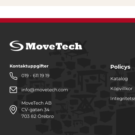
Kontaktuppgifter
Policys
019 - 611 19 19
Katalog
Köpvillkor
info@movetech.com
Integritets
MoveTech AB
CV-gatan 34
703 82 Örebro
Denna webbplats använde