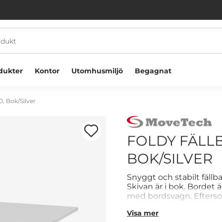
dukter
Kontor
Utomhusmiljö
Begagnat
0, Bok/Silver
FOLDY FÄLLB
BOK/SILVER
Välkommen! Välj hur du vill handla:
Snyggt och stabilt fäll
Skivan är i bok. Bordet ä
med bordsvagn. Eftersom
Företag
Privatperson
event eller på platser d
Visa mer
gavelunderrede och ställ