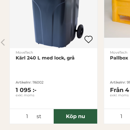
MoveTech
MoveTech
Kärl 240 L med lock, grå
Pallbox
Artikelnr: 116002
Artikelnr: 9
1 095 :-
Från
4
exkl. moms
exkl. moms
st
Köp nu