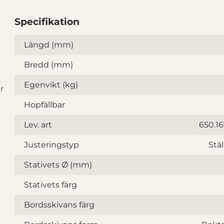
Specifikation
Specifikation
Längd (mm)
Bredd (mm)
Egenvikt (kg)
r
å
Hopfällbar
Lev. art
650.1
Justeringstyp
Stäl
Stativets Ø (mm)
Stativets färg
Bordsskivans färg