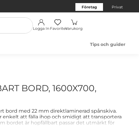
Företag
Privat
Logga In
Favoriter
Varukorg
Tips och guider
ART BORD, 1600X700,
bart bord med 22 mm direktlaminerad spånskiva.
r enkelt att fälla ihop och smidigt att transportera
 bordet är hopfällbart passar det utmärkt för
är det inte används hela tiden. Det har ett
bara fötter. Stativet är i modern design, har en