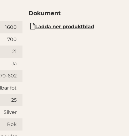
Dokument
Ladda ner produktblad
1600
700
21
Ja
670-602
lbar fot
25
Silver
Bok