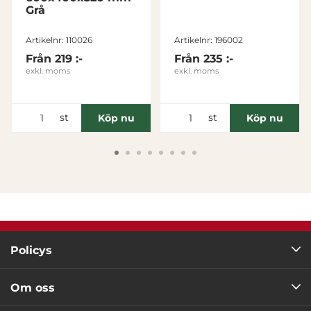
Grå
Tillåt alla
Artikelnr: 110026
Artikelnr: 196002
Från
219 :-
Från
235 :-
Tillåt urval
exkl. moms
exkl. moms
Avvisa
st
st
Köp nu
Köp nu
Policys
Om oss