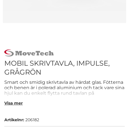
MOBIL SKRIVTAVLA, IMPULSE,
GRÅGRÖN
Smart och smidig skrivtavla av härdat glas. Fötterna
och benen är i polerad aluminium och tack vare sina
hjul kan du enkelt flytta rund tavlan på
arbetsplatsen.
Visa mer
Artikelnr:
206182