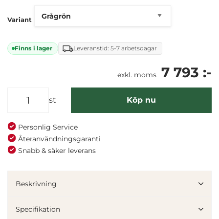
Variant
Finns i lager
Leveranstid: 5-7 arbetsdagar
7 793 :-
exkl. moms
st
Köp nu
Personlig Service
Återanvändningsgaranti
Snabb & säker leverans
Denna webbplats använder cookies
Vi använder enhetsidentifierare för att anpassa innehållet
Beskrivning
och annonserna till användarna, tillhandahålla funktioner
för sociala medier och analysera vår trafik. Vi
Specifikation
vidarebefordrar även sådana identifierare och annan