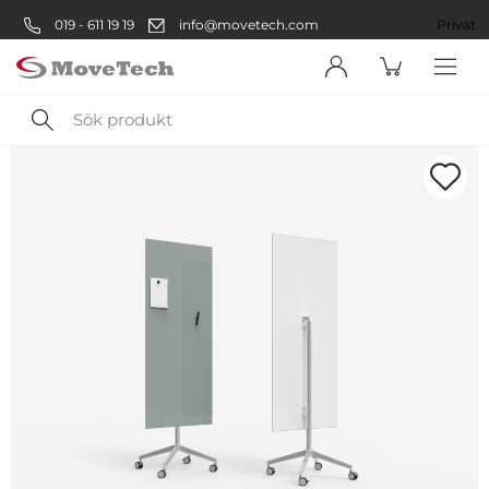
019 - 611 19 19
info@movetech.com
Företag
Privat
Sök
produkt
Välkommen! Välj hur du vill
handla:
Företag
Företag
Privatperson
Privat