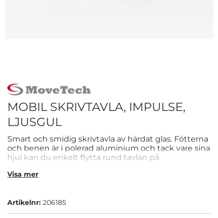
MOBIL SKRIVTAVLA, IMPULSE,
LJUSGUL
Smart och smidig skrivtavla av härdat glas. Fötterna
och benen är i polerad aluminium och tack vare sina
hjul kan du enkelt flytta rund tavlan på
arbetsplatsen.
Visa mer
Artikelnr:
206185