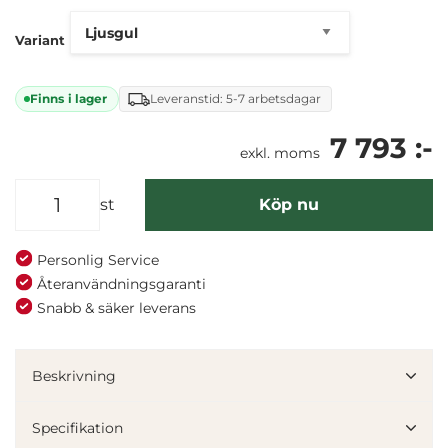
Variant
Finns i lager
Leveranstid: 5-7 arbetsdagar
7 793 :-
exkl. moms
st
Köp nu
Personlig Service
Återanvändningsgaranti
Snabb & säker leverans
Denna webbplats använder cookies
Vi använder enhetsidentifierare för att anpassa innehållet
Beskrivning
och annonserna till användarna, tillhandahålla funktioner
för sociala medier och analysera vår trafik. Vi
Specifikation
vidarebefordrar även sådana identifierare och annan