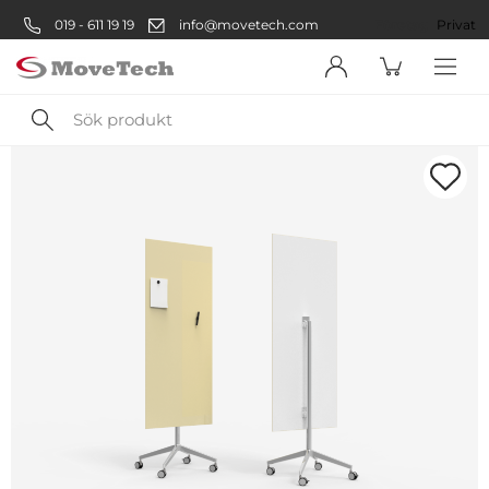
019 - 611 19 19
info@movetech.com
Företag
Privat
Sök
produkt
Välkommen! Välj hur du vill
handla:
Företag
Företag
Privatperson
Privat