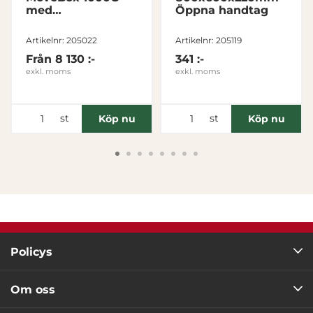
med
Öppna handtag
gångjärnslock 3
Tillåt alla
medar
Artikelnr: 205022
Artikelnr: 205119
Från
8 130 :-
341 :-
Tillåt urval
exkl. moms
exkl. moms
Avvisa
st
st
Köp nu
Köp nu
Policys
Om oss