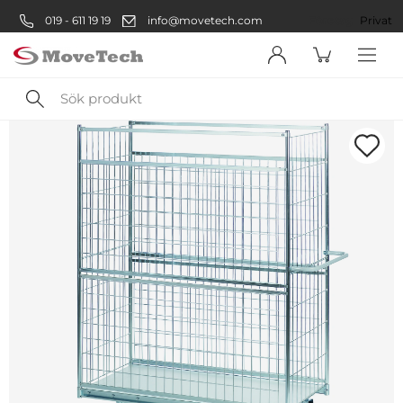
019 - 611 19 19
info@movetech.com
Företag
Privat
Sök
produkt
Välkommen! Välj hur du vill
handla:
Företag
Företag
Privatperson
Privat