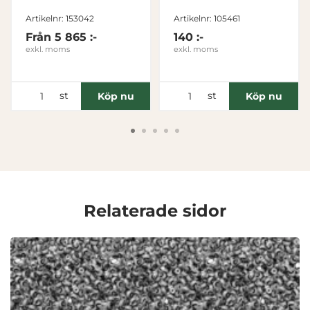
Inställningar
Artikelnr: 153042
Artikelnr: 105461
Från
5 865 :-
140 :-
Statistik
exkl. moms
exkl. moms
Marknadsföring
st
st
Köp nu
Köp nu
Visa detaljer
Tillåt alla
Relaterade sidor
Tillåt urval
Avvisa