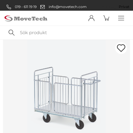
019 - 611 19 19
info@movetech.com
Företag
Privat
Sök
produkt
Välkommen! Välj hur du vill
handla:
Företag
Företag
Privatperson
Privat