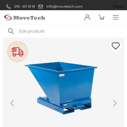
019 - 611 19 19
info@movetech.com
Företag
Privat
Sök
produkt
Välkommen! Välj hur du vill
handla:
Företag
Företag
Privatperson
Privat