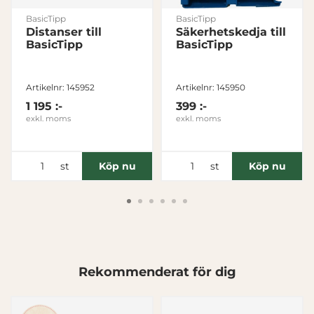
BasicTipp
BasicTipp
Distanser till
Säkerhetskedja till
BasicTipp
BasicTipp
Artikelnr: 145952
Artikelnr: 145950
1 195 :-
399 :-
exkl. moms
exkl. moms
st
st
Köp nu
Köp nu
Denna webbplats använder cookies
Rekommenderat för dig
Vi använder enhetsidentifierare för att anpassa innehållet
och annonserna till användarna, tillhandahålla funktioner
för sociala medier och analysera vår trafik. Vi