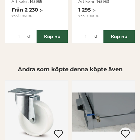
Artikelnr: 145955
Artikelnr: 145953
Från
2 230 :-
1 295 :-
exkl. moms
exkl. moms
st
st
Köp nu
Köp nu
Andra som köpte denna köpte även