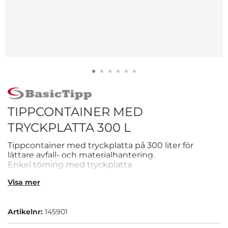
TIPPCONTAINER MED
TRYCKPLATTA 300 L
Tippcontainer med tryckplatta på 300 liter för
lättare avfall- och materialhantering.
Enkel töming med tryckplatta
Kapacitet på 300 liter
Visa mer
CE-märkt
Perfekt för enklare källsorteringen
Artikelnr:
145901