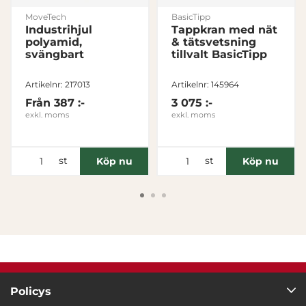
MoveTech
BasicTipp
Industrihjul
Tappkran med nät
polyamid,
& tätsvetsning
svängbart
tillvalt BasicTipp
Artikelnr: 217013
Artikelnr: 145964
Från
387 :-
3 075 :-
exkl. moms
exkl. moms
st
st
Köp nu
Köp nu
Policys