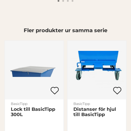
Visa detaljer
Tillåt alla
Fler produkter ur samma serie
Tillåt urval
Avvisa
BasicTipp
BasicTipp
Lock till BasicTipp
Distanser för hjul
300L
till BasicTipp