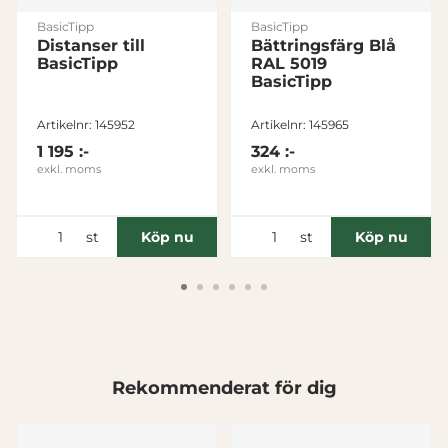
BasicTipp
BasicTipp
Distanser till
Bättringsfärg Blå
BasicTipp
RAL 5019
BasicTipp
Artikelnr: 145952
Artikelnr: 145965
1 195 :-
324 :-
exkl. moms
exkl. moms
st
st
Köp nu
Köp nu
Rekommenderat för dig
Denna webbplats använder cookies
Vi använder enhetsidentifierare för att anpassa innehållet
och annonserna till användarna, tillhandahålla funktioner