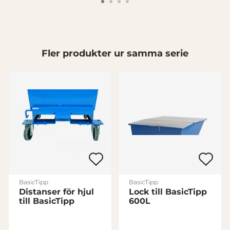
Visa detaljer
Tillåt alla
Fler produkter ur samma serie
Tillåt urval
Avvisa
BasicTipp
BasicTipp
Distanser för hjul
Lock till BasicTipp
till BasicTipp
600L