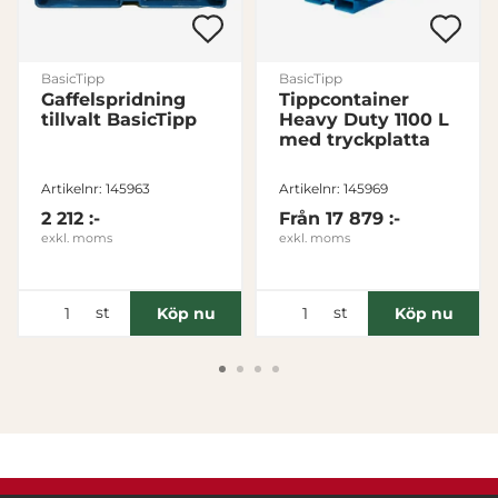
BasicTipp
BasicTipp
Gaffelspridning
Tippcontainer
tillvalt BasicTipp
Heavy Duty 1100 L
med tryckplatta
Artikelnr: 145963
Artikelnr: 145969
2 212 :-
Från
17 879 :-
exkl. moms
exkl. moms
st
st
Köp nu
Köp nu