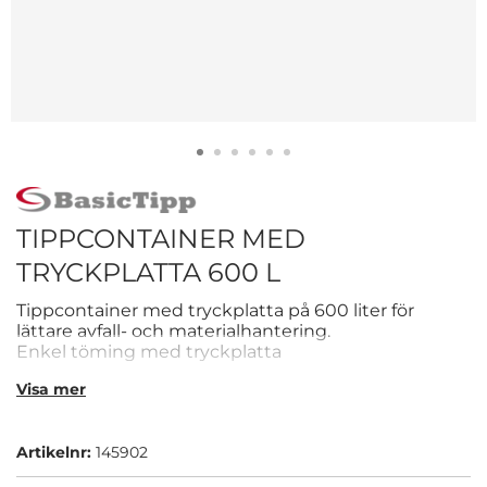
TIPPCONTAINER MED
TRYCKPLATTA 600 L
Tippcontainer med tryckplatta på 600 liter för
lättare avfall- och materialhantering.
Enkel töming med tryckplatta
Kapacitet på 600 liter
Visa mer
CE-märkt
Perfekt för enklare källsorteringen
Artikelnr:
145902