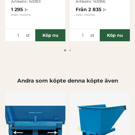
Artikelnr: 145953
Artikelnr: 145956
1 295 :-
Från
2 835 :-
exkl. moms
exkl. moms
st
st
Köp nu
Köp nu
Andra som köpte denna köpte även