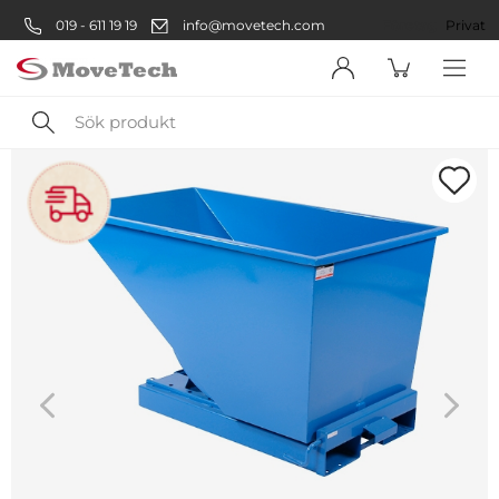
019 - 611 19 19
info@movetech.com
Företag
Privat
Sök
produkt
Välkommen! Välj hur du vill
handla:
Företag
Företag
Privatperson
Privat