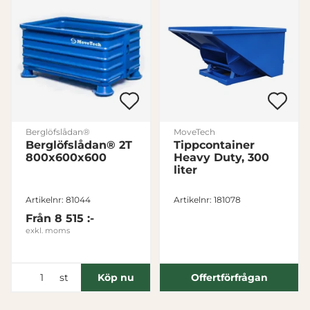
för sociala medier och analysera vår trafik. Vi
vidarebefordrar även sådana identifierare och annan
information från din enhet till de sociala medier och
annons- och analysföretag som vi samarbetar med.
Dessa kan i sin tur kombinera informationen med annan
information som du har tillhandahållit eller som de har
samlat in när du har använt deras tjänster.
Berglöfslådan®
MoveTech
Samtyckesval
Berglöfslådan® 2T
Tippcontainer
Nödvändig
800x600x600
Heavy Duty, 300
liter
Inställningar
Artikelnr: 81044
Artikelnr: 181078
Från
8 515 :-
exkl. moms
Statistik
st
Köp nu
Offertförfrågan
Marknadsföring